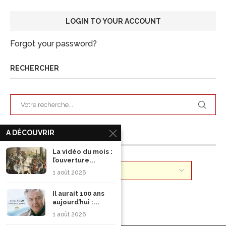
Forgot your password?
RECHERCHER
A DÉCOUVRIR
ARCHIVES
La vidéo du mois :
l’ouverture...
1 août 2026
Il aurait 100 ans
aujourd’hui :...
1 août 2026