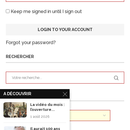
Keep me signed in until I sign out
Forgot your password?
RECHERCHER
A DÉCOUVRIR
ARCHIVES
La vidéo du mois :
l’ouverture...
1 août 2026
Il aurait 100 ans