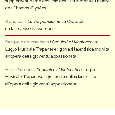
supplément d’âme des Voix des Outre-mer au Théâtre
des Champs-Elysées
Brand
dans
La Vie parisienne
au Châtelet,
ou la joyeuse basse-cour !
Pasquale de rosa
dans
I Capuleti e i Montecchi
al
Luglio Musicale Trapanese : giovani talenti ridanno vita
all’opera della gioventù appassionata
Meris Zini
dans
I Capuleti e i Montecchi
al Luglio
Musicale Trapanese : giovani talenti ridanno vita
all’opera della gioventù appassionata