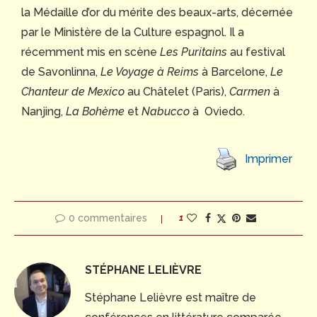
la Médaille d’or du mérite des beaux-arts, décernée
par le Ministère de la Culture espagnol. Il a
récemment mis en scène
Les Puritains
au festival
de Savonlinna,
Le Voyage à Reims
à Barcelone,
Le
Chanteur de Mexico
au Châtelet (Paris),
Carmen
à
Nanjing,
La Bohème
et
Nabucco
à Oviedo.
Imprimer
0 commentaires
1
STÉPHANE LELIÈVRE
Stéphane Lelièvre est maître de