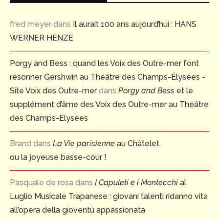
fred meyer
dans
Il aurait 100 ans aujourd’hui : HANS
WERNER HENZE
Porgy and Bess : quand les Voix des Outre-mer font
résonner Gershwin au Théâtre des Champs-Élysées -
Site Voix des Outre-mer
dans
Porgy and Bess
et le
supplément d’âme des Voix des Outre-mer au Théâtre
des Champs-Elysées
Brand
dans
La Vie parisienne
au Châtelet,
ou la joyeuse basse-cour !
Pasquale de rosa
dans
I Capuleti e i Montecchi
al
Luglio Musicale Trapanese : giovani talenti ridanno vita
all’opera della gioventù appassionata