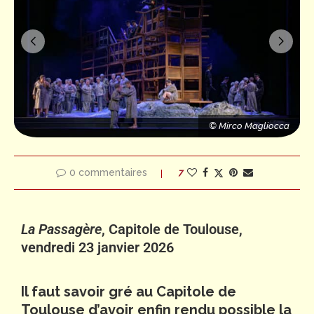
a
© Mirco Magliocca
© Mirco Magliocca
© Mirco Magliocca
0 commentaires
7
La Passagère
, Capitole de Toulouse,
vendredi 23 janvier 2026
Il faut savoir gré au Capitole de
Toulouse d’avoir enfin rendu possible la