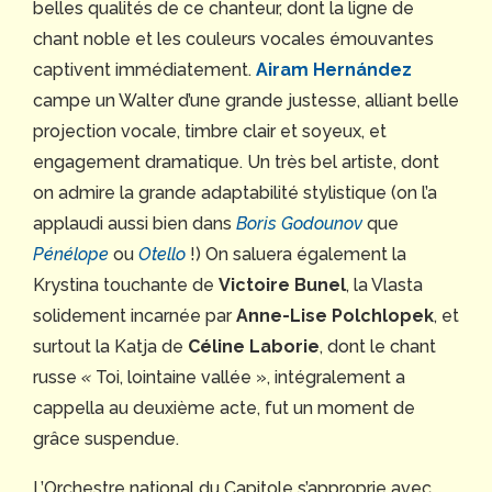
belles qualités de ce chanteur, dont la ligne de
chant noble et les couleurs vocales émouvantes
captivent immédiatement.
Airam Hernández
campe un Walter d’une grande justesse, alliant belle
projection vocale, timbre clair et soyeux, et
engagement dramatique. Un très bel artiste, dont
on admire la grande adaptabilité stylistique (on l’a
applaudi aussi bien dans
Boris Godounov
que
Pénélope
ou
Otello
!) On saluera également la
Krystina touchante de
Victoire Bunel
, la Vlasta
solidement incarnée par
Anne-Lise Polchlopek
, et
surtout la Katja de
Céline Laborie
, dont le chant
russe
«
Toi, lointaine vallée », intégralement a
cappella au deuxième acte, fut un moment de
grâce suspendue.
L’Orchestre national du Capitole s’approprie avec