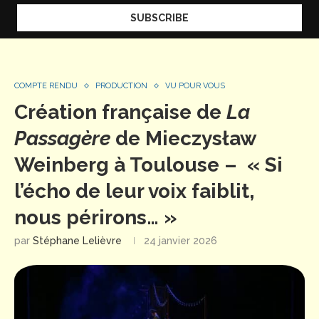
COMPTE RENDU
PRODUCTION
VU POUR VOUS
Création française de
La
Passagère
de Mieczysław
Weinberg à Toulouse – « Si
l’écho de leur voix faiblit,
nous périrons… »
par
Stéphane Lelièvre
24 janvier 2026