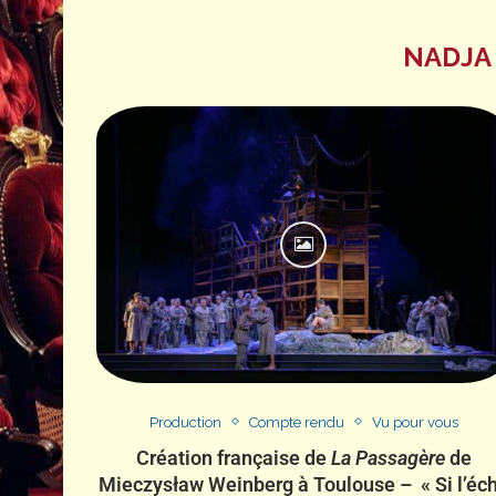
NADJA
Production
Compte rendu
Vu pour vous
Création française de
La Passagère
de
Mieczysław Weinberg à Toulouse – « Si l’éc