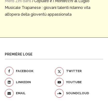
Meris Zini
dans
I Capuleti e i Montecchi
al Luglio
Musicale Trapanese : giovani talenti ridanno vita
all’opera della gioventù appassionata
PREMIÈRE LOGE
FACEBOOK
TWITTER
LINKEDIN
YOUTUBE
EMAIL
SOUNDCLOUD