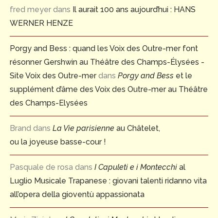
fred meyer
dans
Il aurait 100 ans aujourd’hui : HANS
WERNER HENZE
Porgy and Bess : quand les Voix des Outre-mer font
résonner Gershwin au Théâtre des Champs-Élysées -
Site Voix des Outre-mer
dans
Porgy and Bess
et le
supplément d’âme des Voix des Outre-mer au Théâtre
des Champs-Elysées
Brand
dans
La Vie parisienne
au Châtelet,
ou la joyeuse basse-cour !
Pasquale de rosa
dans
I Capuleti e i Montecchi
al
Luglio Musicale Trapanese : giovani talenti ridanno vita
all’opera della gioventù appassionata