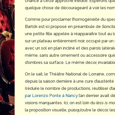
chance à cette approche inédite. Espérons que le
quelque chose de décourageant à voir les nom
Comme pour proclamer l’homogénéité du spect
Bartók est ici proposé en préambule de
Sancta
une petite fille appelée à réapparaître tout au 
sur un plateau entièrement noir, occupé par un c
avec un sol en plan incliné et des parois latéral
même, sans autre ornement ou accessoire que 
d’ombres sa surface. Le même décor, invariablem
On le sait, le Théâtre National de Lorraine, co
depuis la saison dernière à une cure d’austérité
(réduire le nombre de productions, réutiliser d’
par Lorenzo Ponte à Nancy
l’an dernier avait
visions marquantes. Ici, on est loin du
less is mo
la proposition visuelle, puisqu’outre le décor