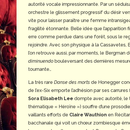
autorité vocale impressionnante. Par un sédui
orchestre le glissement progressif du désir vers 
vite pour laisser paraître une femme intransig
fragilité étonnante. Belle idée que l’apparition
erre comme perdue dans une forêt, sous le reg
rejoindre. Avec son physique à la Cassavetes,
l’on retrouve aussi, par moments, le Bergman 
diminuendo
bouleversant des dernières mesur
tournante…
La très rare
Danse des morts
de Honegger conclu
de l’ex-Six emporte l’adhésion par ses carrure
Sora Elisabeth Lee
dompte avec autorité, le 
thématique « Héroïne ») souffre d’une prosodie a
vaillants efforts de
Claire Wauthion
en Récitan
bacchanale qui voit un chœur zombiesque émer