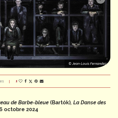
© Jean-Louis Fernandez
© Jean-Louis Fernandez
es
1
teau de Barbe-bleue
(Bartók)
, La Danse des
6 octobre 2024