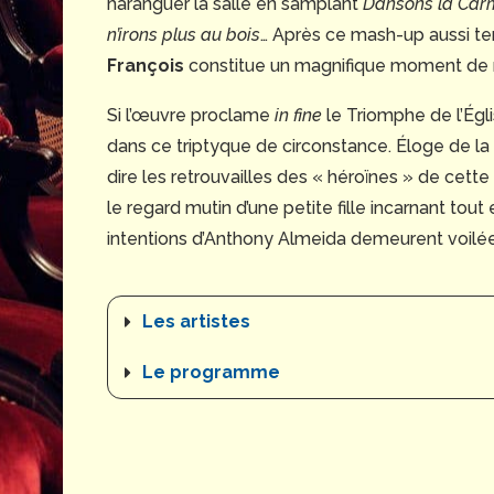
haranguer la salle en samplant
Dansons la Car
n’irons plus au bois
… Après ce mash-up aussi terr
François
constitue un magnifique moment de 
Si l’œuvre proclame
in fine
le Triomphe de l’Égli
dans ce triptyque de circonstance. Éloge de la
dire les retrouvailles des « héroïnes » de cett
le regard mutin d’une petite fille incarnant tou
intentions d’Anthony Almeida demeurent voilé
Les artistes
Le programme