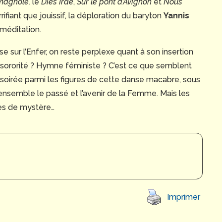
magnole,
le
Dies Irae
,
Sur le pont d’Avignon
et
Nous
ifiant que jouissif, la déploration du baryton
Yannis
méditation.
se sur l’Enfer, on reste perplexe quant à son insertion
 sororité ? Hymne féministe ? C’est ce que semblent
e soirée parmi les figures de cette danse macabre, sous
t ensemble le passé et l’avenir de la Femme. Mais les
es de mystère…
Imprimer