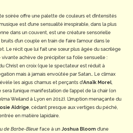
e soirée offre une palette de couleurs et d’intensités
usique est d’une sensualité irrespirable, dans la plus
onne dans un couvent, est une créature sensorielle
 bruits d’un couple en train de faire l’amour dans le
et. Le récit que lui fait une sœur plus âgée du sacrilège
e vivante achève de précipiter sa folie sensuelle :
u Christ en croix (que le spectateur est réduit à
égation mais à jamais envoûtée par Satan… Le climax
évèle les aigus charnus et perçants d’
Anaïk Morel
,
e sera l’unique manifestation de l’appel de la chair (on
Selma Weiland à Lyon en 2012). L’irruption menaçante du
osie Aldrige
, cédant presque aux vertiges du péché,
ntrée en matière lapidaire.
u de Barbe-Bleue
face à un
Joshua Bloom
d’une