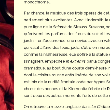
monochrome…
Par chance, la musique des trois opéras de cett
nettement plus excitantes. Avec Hindemith, la m
pure ligne de la
Salomé
de Strauss. Susanna, n
qu’enivrent les parfums des fleurs du soir et les
jardin – en l’occurrence, une novice avec un val
qui valut à l’une des leurs, jadis, d’être emmuré
comme la malheureuse, elle s’offre à la statue d
s’imaginer), empêchée
in extremis
par la congr
dramatique, au bout d’une courte demi-heure, r
dont la crinière rousse enfin libérée de son voil
est loin de la nudité frontale osée par Agnes 
chœur des nonnes et la Klementia fébrile de
R
sont deux des autres moments forts de cette e
On retrouve la mezzo-anglaise dans
Le Châtea