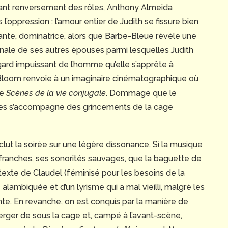
sant renversement des rôles, Anthony Almeida
l’oppression : l’amour entier de Judith se fissure bien
eante, dominatrice, alors que Barbe-Bleue révèle une
 finale de ses autres épouses parmi lesquelles Judith
ard impuissant de l’homme qu’elle s’apprête à
 Bloom renvoie à un imaginaire cinématographique où
de
Scènes de la vie conjugale
. Dommage que le
es s’accompagne des grincements de la cage
t la soirée sur une légère dissonance. Si la musique
s franches, ses sonorités sauvages, que la baguette de
texte de Claudel (féminisé pour les besoins de la
lambiquée et d’un lyrisme qui a mal vieilli, malgré les
te. En revanche, on est conquis par la manière de
ger de sous la cage et, campé à l’avant-scène,