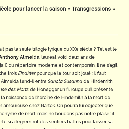
iècle pour lancer la saison « Transgressions »
 pas la seule trilogie lyrique du XXe siècle ? Tel est le
Anthony Almeida
, lauréat voici deux ans de
à !) du répertoire moderne et contemporain. Il ne s’agit
che trois
Einakter
pour que le tour soit joué : il faut
i Almeida tend-il entre
Sancta Susanna
de Hindemith,
nse des Morts
de Honegger un fil rouge qu’il présente
la naissance de l’héroïne de Hindemith à la mort de
on amoureuse chez Bartók. On pourra lui objecter que
ynonyme de mort, mais ne boudons pas notre plaisir : il
te si allègrement des sentiers battus pour laisser sa