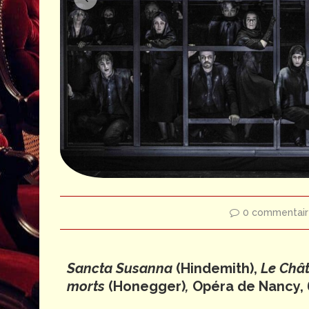
0 commentair
Sancta Susanna
(Hindemith),
Le Châ
morts
(Honegger)
,
Opéra de Nancy, 