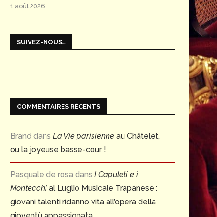
1 août 2026
SUIVEZ-NOUS…
COMMENTAIRES RÉCENTS
Brand
dans
La Vie parisienne
au Châtelet,
ou la joyeuse basse-cour !
Pasquale de rosa
dans
I Capuleti e i
Montecchi
al Luglio Musicale Trapanese :
giovani talenti ridanno vita all’opera della
gioventù appassionata