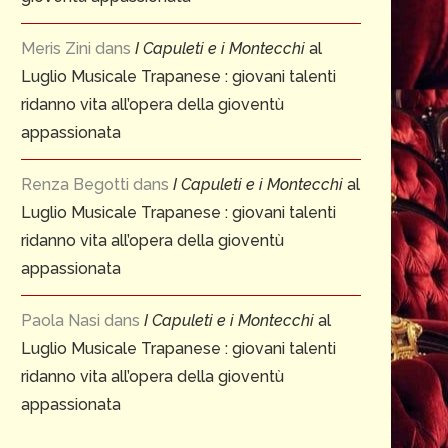
Meris Zini
dans
I Capuleti e i Montecchi
al
Luglio Musicale Trapanese : giovani talenti
ridanno vita all’opera della gioventù
appassionata
Renza Begotti
dans
I Capuleti e i Montecchi
al
Luglio Musicale Trapanese : giovani talenti
ridanno vita all’opera della gioventù
appassionata
Paola Nasi
dans
I Capuleti e i Montecchi
al
Luglio Musicale Trapanese : giovani talenti
ridanno vita all’opera della gioventù
appassionata