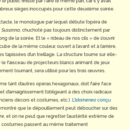
 public finisse par faire le même pari, car il y avait
breux sièges inoccupés pour cette deuxième soirée.
acle, le monologue par lequel débute l’opéra de
 Susanna,
chuchoté pas toujours distinctement par
long de la soirée
.
Et le « rideau de nos cils » de s’ouvrir
ube de la même couleur, ouvert à l’avant et à l’arrière,
es tapissées d’un treillage. La structure tourne sur elle-
le faisceau de projecteurs blancs animant de jeux
ent tournant, sera utilisé pour les trois œuvres.
mme tant d’autres opéras hexagonaux, doit faire face
 et d’amaigrissement l’obligeant à des choix radicaux
anciens décors et costumes, etc.).
L’
Idomeneo
conçu
 démontré que le dépouillement peut déboucher sur des
re,
et on ne peut que regretter l’austérité extrême de
, les costumes passent au même traitement