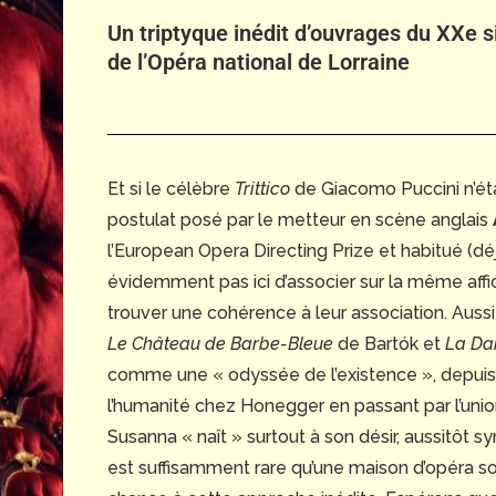
Un triptyque inédit d’ouvrages du XXe s
de l’Opéra national de Lorraine
Et si le célèbre
Trittico
de Giacomo Puccini n’était
postulat posé par le metteur en scène anglais
l’European Opera Directing Prize et habitué (déj
évidemment pas ici d’associer sur la même affi
trouver une cohérence à leur association. Auss
Le Château de Barbe-Bleue
de Bartók et
La Da
comme une « odyssée de l’existence », depuis 
l’humanité chez Honegger en passant par l’uni
Susanna « naît » surtout à son désir, aussitôt s
est suffisamment rare qu’une maison d’opéra sor