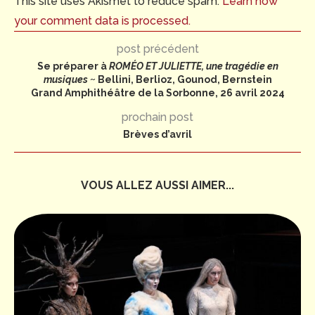
This site uses Akismet to reduce spam.
Learn how
your comment data is processed.
post précédent
Se préparer à
ROMÉO ET JULIETTE, une tragédie en
musiques
~ Bellini, Berlioz, Gounod, Bernstein
Grand Amphithéâtre de la Sorbonne, 26 avril 2024
prochain post
Brèves d’avril
VOUS ALLEZ AUSSI AIMER...