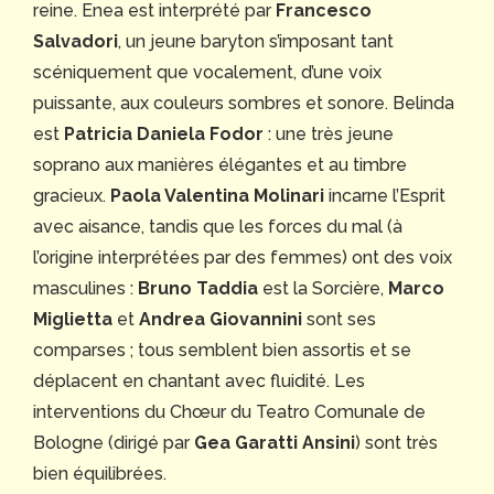
reine. Enea est interprété par
Francesco
Salvadori
, un jeune baryton s’imposant tant
scéniquement que vocalement, d’une voix
puissante, aux couleurs sombres et sonore. Belinda
est
Patricia Daniela Fodor
: une très jeune
soprano aux manières élégantes et au timbre
gracieux.
Paola Valentina Molinari
incarne l’Esprit
avec aisance, tandis que les forces du mal (à
l’origine interprétées par des femmes) ont des voix
masculines :
Bruno Taddia
est la Sorcière,
Marco
Miglietta
et
Andrea Giovannini
sont ses
comparses ; tous semblent bien assortis et se
déplacent en chantant avec fluidité. Les
interventions du Chœur du Teatro Comunale de
Bologne (dirigé par
Gea Garatti Ansini
) sont très
bien équilibrées.