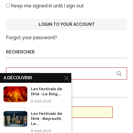
Keep me signed in until I sign out
Forgot your password?
RECHERCHER
A DÉCOUVRIR
Les festivals de
ARCHIVES
l’été –Le Ring...
8 août 2026
Les festivals de
l’été –Bayreuth,
Le...
8 août 2026