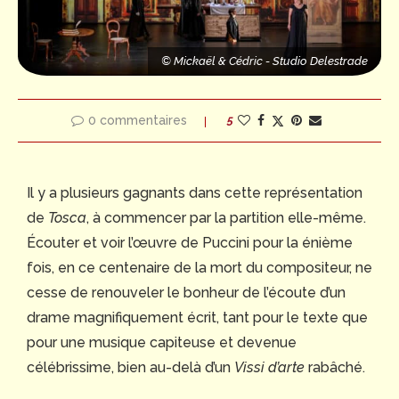
e
ickaël & Cédric - Studio Delestrade
© Mickaël & Cédric - Studio Delestrade
© Mickaël 
0 commentaires
5
Il y a plusieurs gagnants dans cette représentation
de
Tosca
, à commencer par la partition elle-même.
Écouter et voir l’œuvre de Puccini pour la énième
fois, en ce centenaire de la mort du compositeur, ne
cesse de renouveler le bonheur de l’écoute d’un
drame magnifiquement écrit, tant pour le texte que
pour une musique capiteuse et devenue
© Mickaël & Cédric - Studio Delestrade
célébrissime, bien au-delà d’un
Vissi d’arte
rabâché.