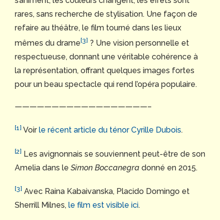
s’animent, les couleurs changent, les effets sont
rares, sans recherche de stylisation. Une façon de
refaire au théâtre, le film tourné dans les lieux
[3]
mêmes du drame
? Une vision personnelle et
respectueuse, donnant une véritable cohérence à
la représentation, offrant quelques images fortes
pour un beau spectacle qui rend l’opéra populaire.
——————————————————–
[1]
Voir
le récent article du ténor Cyrille Dubois
.
[2]
Les avignonnais se souviennent peut-être de son
Amelia dans le
Simon Boccanegra
donné en 2015.
[3]
Avec Raina Kabaivanska, Placido Domingo et
Sherrill Milnes,
le film est visible ici
.