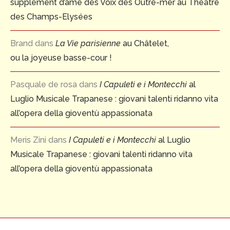
supplément d’âme des Voix des Outre-mer au Théâtre
des Champs-Elysées
Brand
dans
La Vie parisienne
au Châtelet,
ou la joyeuse basse-cour !
Pasquale de rosa
dans
I Capuleti e i Montecchi
al
Luglio Musicale Trapanese : giovani talenti ridanno vita
all’opera della gioventù appassionata
Meris Zini
dans
I Capuleti e i Montecchi
al Luglio
Musicale Trapanese : giovani talenti ridanno vita
all’opera della gioventù appassionata