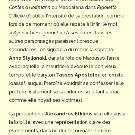
Contes d’Hoffmann
ou Maddalena dans
Rigoletto
.
Difficile d’oublier l’intensité de sa prestation, comme
lors de ce moment où elle répète à l’infini le mot
«
Kyrie
» (« Seigneur ! ».) À ses côtés, tous les
autres personnages paraissent presque
secondaires : on signalera du moins la soprano
Anna Stylianaki
, dans le rôle de Maroussò, l’amie
avec laquelle la meurtrière évoque le bon vieux
temps, et le baryton
Tassos Apostolou
en ermite
Ioassaf, auquel l’héroïne voudrait se confesser (elle
préfère finalement se suicider en se jetant à l’eau,
comme elle noyait ses victimes).
La production d’
Alexandros Efklidis
vise elle aussi
la lisibilité, avec une représentation claire des
événements, dans un décor tournant derrière