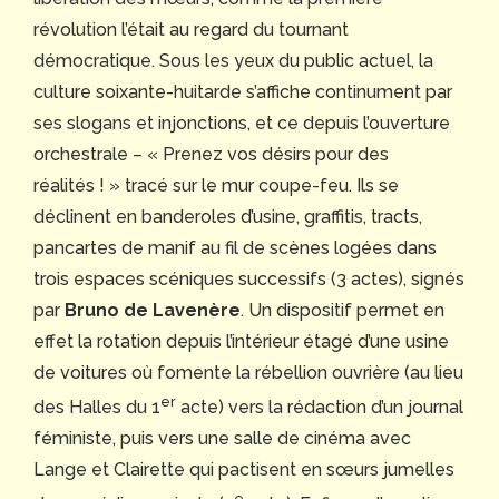
révolution l’était au regard du tournant
démocratique. Sous les yeux du public actuel, la
culture soixante-huitarde s’affiche continument par
ses slogans et injonctions, et ce depuis l’ouverture
orchestrale – « Prenez vos désirs pour des
réalités ! » tracé sur le mur coupe-feu. Ils se
déclinent en banderoles d’usine, graffitis, tracts,
pancartes de manif au fil de scènes logées dans
trois espaces scéniques successifs (3 actes), signés
par
Bruno de Lavenère
. Un dispositif permet en
effet la rotation depuis l’intérieur étagé d’une usine
de voitures où fomente la rébellion ouvrière (au lieu
er
des Halles du 1
acte) vers la rédaction d’un journal
féministe, puis vers une salle de cinéma avec
Lange et Clairette qui pactisent en sœurs jumelles
e