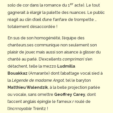
er
solo de cor dans la romance du 1
acte). Le tout
gagnerait à élargir la palette des nuances. Le public
réagit au clin d’œil d’une fanfare de trompette …
totalement désaccordée !
En sus de son homogénéité, l’équipe des
chanteurs.ses communique non seulement son
plaisir de jouer, mais aussi son aisance à glisser du
chanté au parlé. D’excellents
comprimari
s’en
détachent, telle la mezzo
Ludmilla
Bouakkaz
(Amarante) dont l’abattage vocal sied à
la
Légende de madame Angot
, tel le baryton
Matthieu Walendzik
, à la belle projection parlée
ou vocale, sans omettre
Geoffrey Carey
, dont
l’accent anglais épingle le fameux
r
roulé de
l’
Incrrroyable
Trénitz !