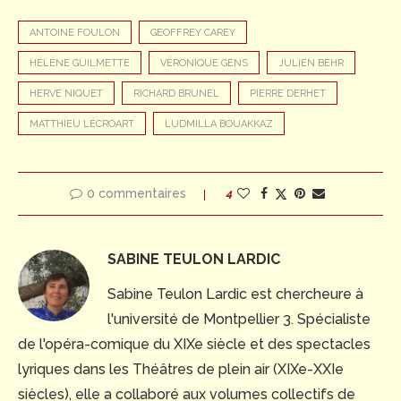
ANTOINE FOULON
GEOFFREY CAREY
HÉLÈNE GUILMETTE
VÉRONIQUE GENS
JULIEN BEHR
HERVÉ NIQUET
RICHARD BRUNEL
PIERRE DERHET
MATTHIEU LÉCROART
LUDMILLA BOUAKKAZ
0 commentaires
4
SABINE TEULON LARDIC
Sabine Teulon Lardic est chercheure à
l'université de Montpellier 3. Spécialiste
de l'opéra-comique du XIXe siècle et des spectacles
lyriques dans les Théâtres de plein air (XIXe-XXIe
siècles), elle a collaboré aux volumes collectifs de