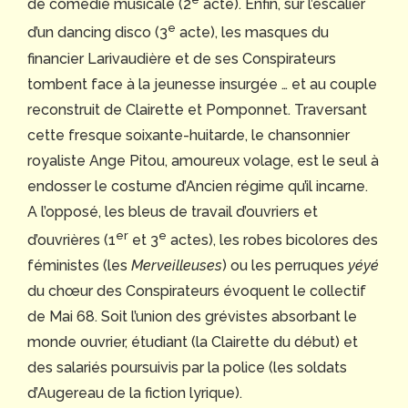
de comédie musicale (2
acte). Enfin, sur l’escalier
e
d’un dancing disco (3
acte), les masques du
financier Larivaudière et de ses Conspirateurs
tombent face à la jeunesse insurgée … et au couple
reconstruit de Clairette et Pomponnet. Traversant
cette fresque soixante-huitarde, le chansonnier
royaliste Ange Pitou, amoureux volage, est le seul à
endosser le costume d’Ancien régime qu’il incarne.
A l’opposé, les bleus de travail d’ouvriers et
er
e
d’ouvrières (1
et 3
actes), les robes bicolores des
féministes (les
Merveilleuses
) ou les perruques
yéyé
du chœur des Conspirateurs évoquent le collectif
de Mai 68. Soit l’union des grévistes absorbant le
monde ouvrier, étudiant (la Clairette du début) et
des salariés poursuivis par la police (les soldats
d’Augereau de la fiction lyrique).