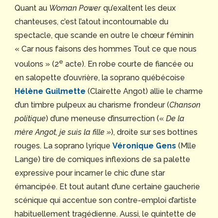
Quant au
Woman Power
qu’exaltent les deux
chanteuses, c’est l’atout incontournable du
spectacle, que scande en outre le chœur féminin
« Car nous faisons des hommes Tout ce que nous
e
voulons » (2
acte). En robe courte de fiancée ou
en salopette d’ouvrière, la soprano québécoise
Hélène Guilmette
(Clairette Angot) allie le charme
d’un timbre pulpeux au charisme frondeur (
Chanson
politique
) d’une meneuse d’insurrection («
De la
mère Angot, je suis la fille »
), droite sur ses bottines
rouges. La soprano lyrique
Véronique Gens
(Mlle
Lange) tire de comiques inflexions de sa palette
expressive pour incarner le chic d’une star
émancipée. Et tout autant d’une certaine gaucherie
scénique qui accentue son contre-emploi d’artiste
habituellement tragédienne. Aussi, le quintette de