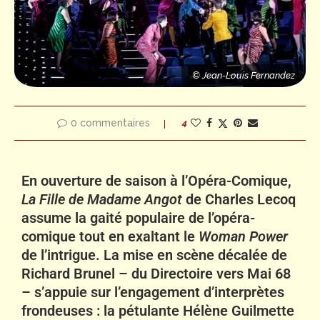
© Jean-Louis Fernandez
© Jean-Louis Fernandez
0 commentaires
4
En ouverture de saison à l’Opéra-Comique,
La Fille de Madame Angot
de Charles Lecoq
assume la gaité populaire de l’opéra-
comique tout en exaltant le
Woman Power
de l’intrigue. La mise en scène décalée de
Richard Brunel – du Directoire vers Mai 68
– s’appuie sur l’engagement d’interprètes
frondeuses : la pétulante Hélène Guilmette