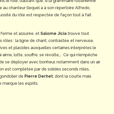
ans le rôle, d’autant que, si la grammaire rossinienne
le au chanteur (lequel a à son répertoire Alfredo,
irtuosité du rôle est respectée de façon tout à fait
n ferme et assurée, et
Salome Jicia
trouve tout
ôles : la ligne de chant, contrastée et nerveuse,
ves et placides auxquelles certaines interprètes le
ime, lutte, souffre, se révolte,… Ce qui n’empêche
s de se déployer avec bonheur, notamment dans un air
on est complétée par de solides seconds rôles,
gondolier de
Pierre Derhet
, dont la courte mais
e marque les esprits.