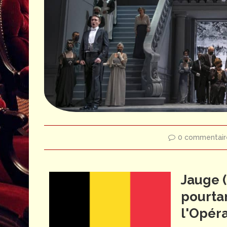
llonie-Liège
S. JICIA - J. BAILLY (c) J. Berger - Opéra Royal de Wallonie-Liège 
0 commentair
Jauge (
pourtan
l'Opéra