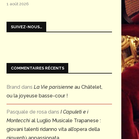
1 août 2026
SUIVEZ-NOUS…
COMMENTAIRES RÉCENTS
Brand
dans
La Vie parisienne
au Châtelet,
ou la joyeuse basse-cour !
Pasquale de rosa
dans
I Capuleti e i
Montecchi
al Luglio Musicale Trapanese :
giovani talenti ridanno vita all’opera della
gioventù appassionata