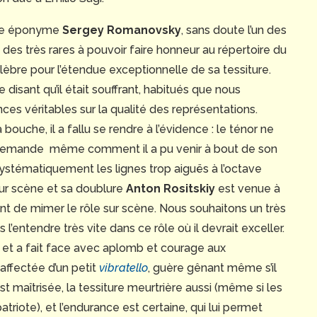
age éponyme
Sergey Romanovsky
, sans doute l’un des
des très rares à pouvoir faire honneur au répertoire du
lèbre pour l’étendue exceptionnelle de sa tessiture.
isant qu’il était souffrant, habitués que nous
s véritables sur la qualité des représentations.
uche, il a fallu se rendre à l’évidence : le ténor ne
se demande même comment il a pu venir à bout de son
ystématiquement les lignes trop aiguës à l’octave
é sur scène et sa doublure
Anton Rositskiy
est venue à
 de mimer le rôle sur scène. Nous souhaitons un très
entendre très vite dans ce rôle où il devrait exceller.
 et a fait face avec aplomb et courage aux
 affectée d’un petit
vibratello
, guère gênant même s’il
st maîtrisée, la tessiture meurtrière aussi (même si les
riote), et l’endurance est certaine, qui lui permet