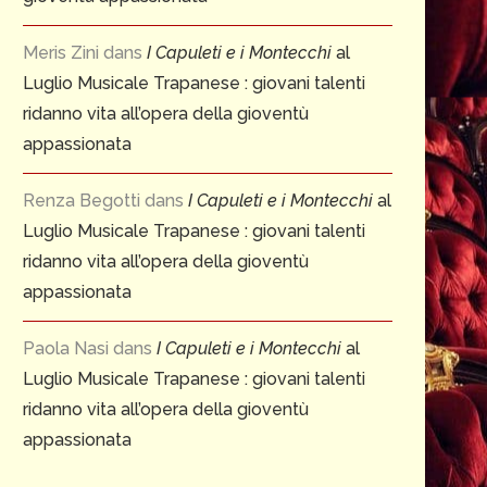
Meris Zini
dans
I Capuleti e i Montecchi
al
Luglio Musicale Trapanese : giovani talenti
ridanno vita all’opera della gioventù
appassionata
Renza Begotti
dans
I Capuleti e i Montecchi
al
Luglio Musicale Trapanese : giovani talenti
ridanno vita all’opera della gioventù
appassionata
Paola Nasi
dans
I Capuleti e i Montecchi
al
Luglio Musicale Trapanese : giovani talenti
ridanno vita all’opera della gioventù
appassionata