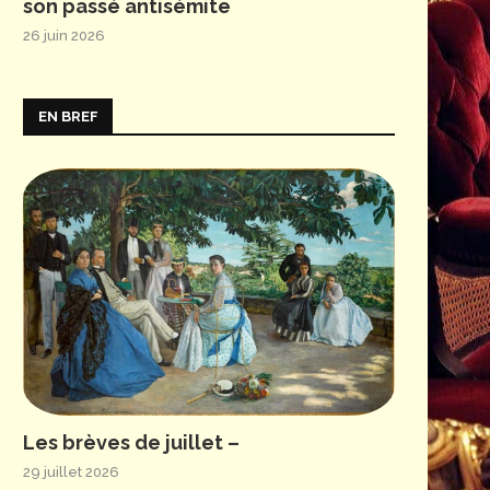
son passé antisémite
26 juin 2026
EN BREF
OV - S. JICIA (c) J. Berger - Opéra Royal de Wallonie-Liège
Les brèves de juillet –
29 juillet 2026