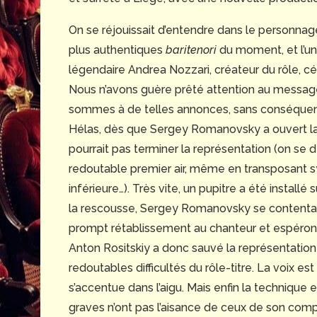
On se réjouissait d’entendre dans le personn
plus authentiques
baritenori
du moment, et l’un 
légendaire Andrea Nozzari, créateur du rôle, cé
Nous n’avons guère prêté attention au message d
sommes à de telles annonces, sans conséquence
Hélas, dès que Sergey Romanovsky a ouvert la bo
pourrait pas terminer la représentation (on 
redoutable premier air, même en transposant s
inférieure…). Très vite, un pupitre a été install
la rescousse, Sergey Romanovsky se contentant
prompt rétablissement au chanteur et espérons l’
Anton Rositskiy a donc sauvé la représentation
redoutables difficultés du rôle-titre. La voix est
s’accentue dans l’aigu. Mais enfin la technique e
graves n’ont pas l’aisance de ceux de son compat