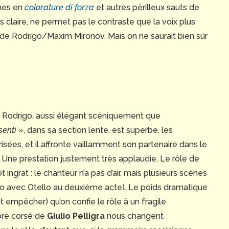
ches en
colorature di forza
et autres périlleux sauts de
ès claire, ne permet pas le contraste que la voix plus
e Rodrigo/Maxim Mironov. Mais on ne saurait bien sûr
u Rodrigo, aussi élégant scéniquement que
senti
», dans sa section lente, est superbe, les
isées, et il affronte vaillamment son partenaire dans le
 Une prestation justement très applaudie. Le rôle de
t ingrat : le chanteur n’a pas d’air, mais plusieurs scènes
duo avec Otello au deuxième acte). Le poids dramatique
 empêcher) qu’on confie le rôle à un fragile
mbre corsé de
Giulio Pelligra
nous changent