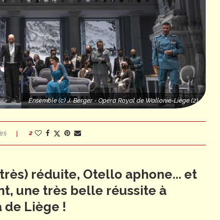
M. MIRONOV (c) J. Berger - Opéra Royal de Wallonie-Liège
M. MIRON
(2)
Ensemble (c) J. Berger - Opéra Royal de Wallonie-Liège (2)
es
2
très) réduite, Otello aphone... et
t, une très belle réussite à
 de Liège !