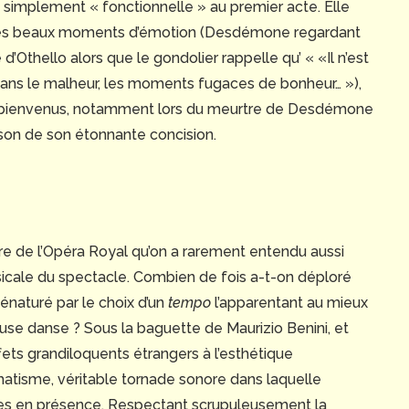
simplement « fonctionnelle » au premier acte. Elle
ques beaux moments d’émotion (Desdémone regardant
thello alors que le gondolier rappelle qu’ « «Il n’est
dans le malheur, les moments fugaces de bonheur… »),
s bienvenus, notamment lors du meurtre de Desdémone
 raison de son étonnante concision.
re de l’Opéra Royal qu’on a rarement entendu aussi
musicale du spectacle. Combien de fois a-t-on déploré
énaturé par le choix d’un
tempo
l’apparentant au mieux
oyeuse danse ? Sous la baguette de Maurizio Benini, et
fets grandiloquents étrangers à l’esthétique
matisme, véritable tornade sonore dans laquelle
es en présence. Respectant scrupuleusement la