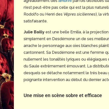
agréablement des
tenorini
parfois distribués d
n’est peut-être pas celle qui est la plus naturel
Rodolfo ou Henri des
Vêpres siciliennes
), la v
satisfaisante.
Julie Bailly
est une belle Emilia, à la projectio
simplement en Desdémone un de ses meilleurs r
arrache le personnage aux oies blanches plainti
cantonnent. Sa Desdémone est une femme qui a
nullement les tonalités lyriques ou élégiaque
du Saule extrêmement émouvant. La distributi
desquels se détache notamment le très beau 
poignante intervention au début du dernier act
Une mise en scène sobre et efficace