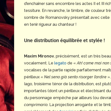
d’enchaîner sans encombre les actes II et III ri
tessiture. En revanche, le timbre, de couleur tr
sombre de Romanovsky présentait avec celle d
en tenir rigueur au chanteur !
Une distribution équilibrée et stylée !
Maxim Mironov
, précisément, est un très bea
vocalement. Le
legato
de «
Ah! come mai non 
vocalises de la partie rapide parfaitement maîtr
périlleux «
Nel seno già sento risorger l’ardire
».
Iago, troisième ténor de la distribution, est plutô
importantes (dont un périlleux et électrisant 
du personnage empêche par ailleurs (ou devrait
comprimario
. La projection arrogante et le ti