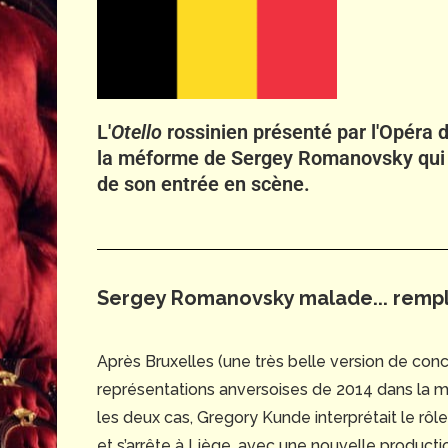
L'
Otello
rossinien présenté par l'Opéra 
la méforme de Sergey Romanovsky qui a 
de son entrée en scène.
Sergey Romanovsky malade... rempl
Après Bruxelles (une très belle version de con
représentations anversoises de 2014 dans la m
les deux cas, Gregory Kunde interprétait le rôle-ti
et s’arrête à Liège, avec une nouvelle producti