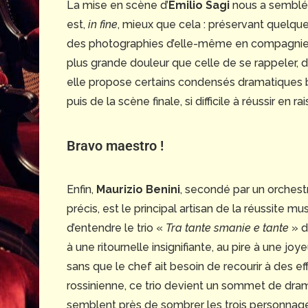
La mise en scène d’
Emilio Sagi
nous a semblé 
est,
in fine
, mieux que cela : préservant quel
des photographies d’elle-même en compagnie d’O
plus grande douleur que celle de se rappeler, 
elle propose certains condensés dramatique
puis de la scène finale, si difficile à réussir en
Bravo maestro !
Enfin,
Maurizio Benini
, secondé par un orchest
précis, est le principal artisan de la réussite 
d’entendre le trio «
Tra tante smanie
e tante
» d
à une ritournelle insignifiante, au pire à une j
sans que le chef ait besoin de recourir à des ef
rossinienne, ce trio devient un sommet de dra
semblent près de sombrer les trois personnag