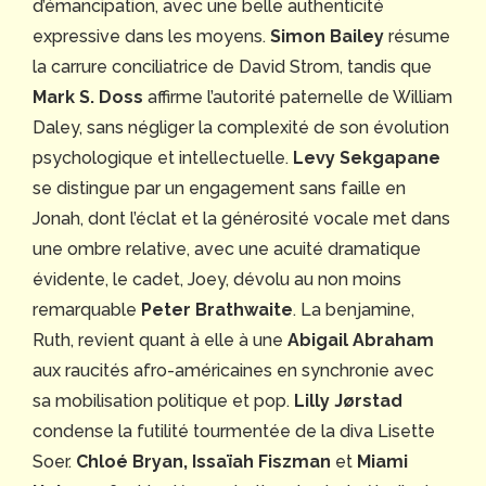
d’émancipation, avec une belle authenticité
expressive dans les moyens.
Simon Bailey
résume
la carrure conciliatrice de David Strom, tandis que
Mark S. Doss
affirme l’autorité paternelle de William
Daley, sans négliger la complexité de son évolution
psychologique et intellectuelle.
Levy Sekgapane
se distingue par un engagement sans faille en
Jonah, dont l’éclat et la générosité vocale met dans
une ombre relative, avec une acuité dramatique
évidente, le cadet, Joey, dévolu au non moins
remarquable
Peter Brathwaite
. La benjamine,
Ruth, revient quant à elle à une
Abigail Abraham
aux raucités afro-américaines en synchronie avec
sa mobilisation politique et pop.
Lilly Jørstad
condense la futilité tourmentée de la diva Lisette
Soer.
Chloé Bryan, Issaïah Fiszman
et
Miami