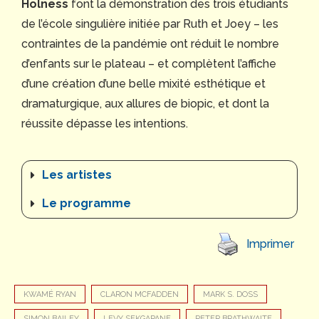
Holness
font la démonstration des trois étudiants
de l’école singulière initiée par Ruth et Joey – les
contraintes de la pandémie ont réduit le nombre
d’enfants sur le plateau – et complètent l’affiche
d’une création d’une belle mixité esthétique et
dramaturgique, aux allures de biopic, et dont la
réussite dépasse les intentions.
Les artistes
Le programme
Imprimer
KWAMÉ RYAN
CLARON MCFADDEN
MARK S. DOSS
SIMON BAILEY
LEVY SEKGAPANE
PETER BRATHWAITE