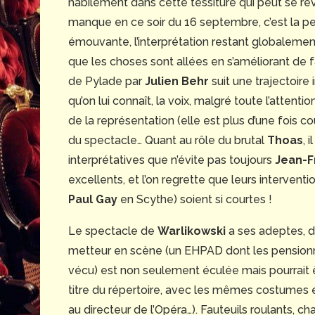
habilement dans cette tessiture qui peut se 
manque en ce soir du 16 septembre, c’est la pe
émouvante, l’interprétation restant globalement 
que les choses sont allées en s’améliorant de faç
de Pylade par
Julien Behr
suit une trajectoire 
qu’on lui connaît, la voix, malgré toute l’attent
de la représentation (elle est plus d’une fois co
du spectacle… Quant au rôle du brutal
Thoas
, 
interprétatives que n’évite pas toujours
Jean-F
excellents, et l’on regrette que leurs interven
Paul Gay
en Scythe) soient si courtes !
Le spectacle de
Warlikowski
a ses adeptes, d
metteur en scène (un EHPAD dont les pensionn
vécu) est non seulement éculée mais pourrait 
titre du répertoire, avec les mêmes costumes 
au directeur de l’Opéra…). Fauteuils roulants, ch