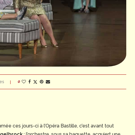
es
0
ée ces jours-ci à l’Opéra Bastille, c’est avant tout
gelbrock
: l’orchestre, sous sa baguette, acquiert une