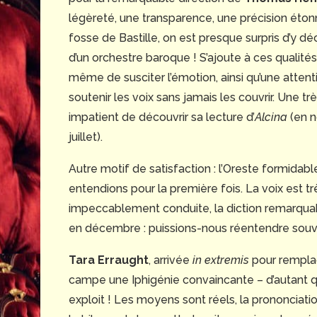
légèreté, une transparence, une précision éton
fosse de Bastille, on est presque surpris d’y dé
d’un orchestre baroque ! S’ajoute à ces qualité
même de susciter l’émotion, ainsi qu’une attent
soutenir les voix sans jamais les couvrir. Une tr
impatient de découvrir sa lecture d’
Alcina
(en 
juillet).
Autre motif de satisfaction : l’Oreste formidab
entendions pour la première fois. La voix est très
impeccablement conduite, la diction remarquab
en décembre : puissions-nous réentendre souve
Tara Erraught
, arrivée
in extremis
pour remplac
campe une Iphigénie convaincante – d’autant qu
exploit ! Les moyens sont réels, la prononciatio