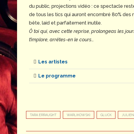
du public, projections vidéo : ce spectacle re
de tous les tics qui auront encombré 80% des m
bête, laid et parfaitement inutile.
Ô toi qui, avec cette reprise, prolongeas les jou
t’implore, arrêtes-en le cours…
Les artistes
Le programme
TARA ERRAUGHT
WARLIKOWSKI
GLUCK
JULIEN