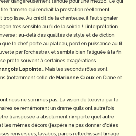
révéler dangereusement tendue pour une mezzo. Ce qui
tite flamme qui rendrait la prestation réellement
trop lisse. Au crédit de la chanteuse, il faut signaler
on très sensible au fil de la soirée ! L’interprétation
inverse : au-delà des qualités de style et de diction
ion que le chef porte au plateau, perd en puissance au fil
uverte par l’orchestre), et semble bien fatiguée à la fin
il se prête souvent à certaines exagérations
rançois Lapointe
… Mais les seconds rôles sont
tions (notamment celle de
Marianne Croux
en Diane et
ont nous ne sommes pas. La vision de l’œuvre par le
aires se remémorent un drame qu’ils ont autrefois
être transposée à absolument n’importe quel autre
et les mêmes décors (j’espère ne pas donner d’idées
aises renversées, lavabos, parois réfléchissant l’image