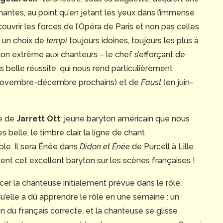
nantes, au point qu’en jetant les yeux dans l’immense
couvrir les forces de l’Opéra de Paris et non pas celles
s un choix de
tempi
toujours idoines, toujours les plus à
ion extrême aux chanteurs – le chef s’efforçant de
ès belle réussite, qui nous rend particulièrement
novembre-décembre prochains) et de
Faust
(en juin-
le de
Jarrett Ott
, jeune baryton américain que nous
 belle, le timbre clair, la ligne de chant
le. Il sera Énée dans
Didon et Énée
de Purcell à Lille
nt cet excellent baryton sur les scènes françaises !
er la chanteuse initialement prévue dans le rôle,
’elle a dû apprendre le rôle en une semaine : un
n du français correcte, et la chanteuse se glisse