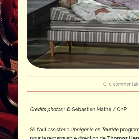
0 commentair
Crédits photos
: © Sébastien Mathé / OnP
S’il faut assister à l’
Iphigénie en Tauride
programm
pour la remarquable direction de
Thomas Hen