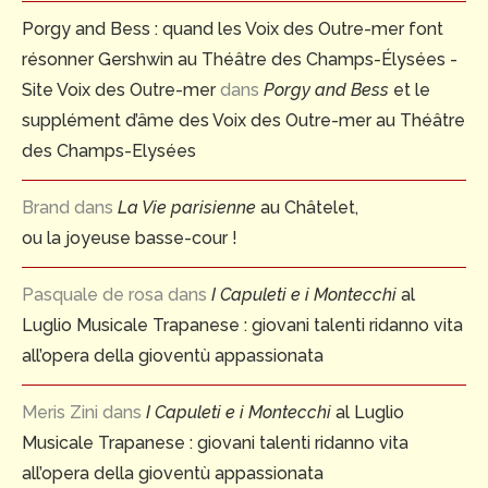
Porgy and Bess : quand les Voix des Outre-mer font
résonner Gershwin au Théâtre des Champs-Élysées -
Site Voix des Outre-mer
dans
Porgy and Bess
et le
supplément d’âme des Voix des Outre-mer au Théâtre
des Champs-Elysées
Brand
dans
La Vie parisienne
au Châtelet,
ou la joyeuse basse-cour !
Pasquale de rosa
dans
I Capuleti e i Montecchi
al
Luglio Musicale Trapanese : giovani talenti ridanno vita
all’opera della gioventù appassionata
Meris Zini
dans
I Capuleti e i Montecchi
al Luglio
Musicale Trapanese : giovani talenti ridanno vita
all’opera della gioventù appassionata