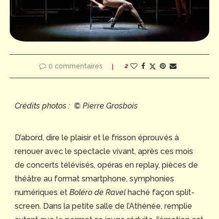
Ramade homme 1 David Migeot homme 2 Grégoire Tachnakian
Ramade homme 1 David Migeot ho
homme 3 Arnaud Simon scénographie et vidéos Yann Chapotel
homme 3 Arnaud Simon scénograph
lumières Catherine Verheyde costumes Hélène Kritikos
lumières Catherine Verheyde c
dramaturgie Marie Potonet mouvements Noémie Ettlin
dramaturgie Marie Potonet mo
0 commentaires
2
Crédits photos : © Pierre Grosbois
D’abord, dire le plaisir et le frisson éprouvés à
renouer avec le spectacle vivant, après ces mois
de concerts télévisés, opéras en replay, pièces de
théâtre au format smartphone, symphonies
numériques et
Boléro de Ravel
haché façon split-
screen. Dans la petite salle de l’Athénée, remplie