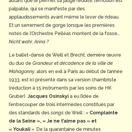
autant que le permet sa jauge réduite, l’émotion est
palpable, qui se manifeste par des
applaudissements avant même le lever de rideau.
Et un serrement de gorge lorsque les premières
notes de l’Orchestre Pelléas montent de la fosse…
Nicht wahr, Anna ?
Le ballet-dansé de Weill et Brecht, dernière œuvre
du duo de
Grandeur et décadence de la ville de
Mahagonny
, alors en exil à Paris au début de l’année
1933, est ici présenté dans sa version chambriste
(réduction à 15 instruments par les soins de HK
Gruber).
Jacques Osinskyi
a eu l’idée de
l’entrecouper de trois intermèdes constitués par
des standards des
songs
de Weill :
«
Complainte
de la Seine », « Je ne t’aime pas » et
« Youkali
».
De la quarantaine de minutes