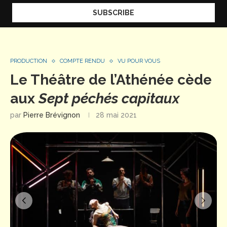
PRODUCTION
COMPTE RENDU
VU POUR VOUS
Le Théâtre de l’Athénée cède
aux
Sept péchés capitaux
par
Pierre Brévignon
28 mai 2021
LES SEPT PÉCHÉS CAPITAUX texte Bertolt Brecht musique Kurt
LES SEPT PÉCHÉS CAPITAUX texte B
Weill direction musicale Benjamin Levy mise en scène Jacques
Weill direction musicale Benjamin
Osinski avec l'Orchestre de chambre Pelléas Anna 1 Natalie
Osinski avec l'Orchestre de cham
Pérez Anna 2 Noémie Ettlin le père Guillaume Andrieux la mère
Pérez Anna 2 Noémie Ettlin le pèr
Florent Baffi frère 1 Manuel Nuñez Camelino frère 2 Camille
Florent Baffi frère 1 Manuel Nuñ
Tresmontant Edward Baptiste Roussillon Fernando Julien
Tresmontant Edward Baptiste Ro