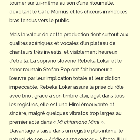
tourner sur lui-même au son d’une ritournelle,
dévoilant le Café Momus et les chœurs immobiles,
bras tendus vers le public.
Mais la valeur de cette production tient surtout aux
qualités scéniques et vocales d’un plateau de
chanteurs très investis, et visiblement heureux
d’être là. La soprano slovène Rebeka Lokar et le
ténor roumain Stefan Pop ont fait honneur à
l’œuvre par leur implication totale et leur diction
impeccable. Rebeka Lokar assure la prise du rôle
avec brio : grâce à son timbre clair, égal dans tous
les registres, elle est une Mimi émouvante et
sincère, malgré quelques vibratos trop larges au
premier acte dans «
Mi chiamano Mimi
».
Davantage à l’aise dans un registre plus intime, le
naturel de son «
Addio senza rancor
» à l’acte III lui