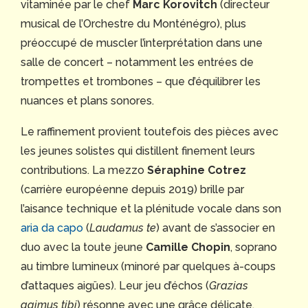
vitaminée par le chef
Marc Korovitch
(directeur
musical de l’Orchestre du Monténégro), plus
préoccupé de muscler l’interprétation dans une
salle de concert – notamment les entrées de
trompettes et trombones – que d’équilibrer les
nuances et plans sonores.
Le raffinement provient toutefois des pièces avec
les jeunes solistes qui distillent finement leurs
contributions. La mezzo
Séraphine Cotrez
(carrière européenne depuis 2019) brille par
l’aisance technique et la plénitude vocale dans son
aria da capo
(
Laudamus te
) avant de s’associer en
duo avec la toute jeune
Camille Chopin
, soprano
au timbre lumineux (minoré par quelques à-coups
d’attaques aigües). Leur jeu d’échos (
Grazias
agimus tibi
) résonne avec une grâce délicate.