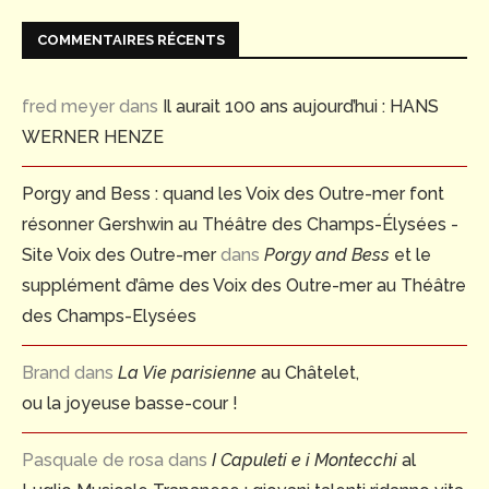
COMMENTAIRES RÉCENTS
fred meyer
dans
Il aurait 100 ans aujourd’hui : HANS
WERNER HENZE
Porgy and Bess : quand les Voix des Outre-mer font
résonner Gershwin au Théâtre des Champs-Élysées -
Site Voix des Outre-mer
dans
Porgy and Bess
et le
supplément d’âme des Voix des Outre-mer au Théâtre
des Champs-Elysées
Brand
dans
La Vie parisienne
au Châtelet,
ou la joyeuse basse-cour !
Pasquale de rosa
dans
I Capuleti e i Montecchi
al