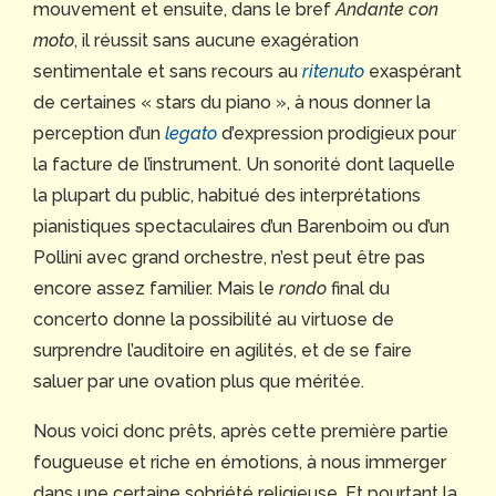
mouvement et ensuite, dans le bref
Andante con
moto
, il réussit sans aucune exagération
sentimentale et sans recours au
ritenuto
exaspérant
de certaines « stars du piano », à nous donner la
perception d’un
legato
d’expression prodigieux pour
la facture de l’instrument. Un sonorité dont laquelle
la plupart du public, habitué des interprétations
pianistiques spectaculaires d’un Barenboim ou d’un
Pollini avec grand orchestre, n’est peut être pas
encore assez familier. Mais le
rondo
final du
concerto donne la possibilité au virtuose de
surprendre l’auditoire en agilités, et de se faire
saluer par une ovation plus que méritée.
Nous voici donc prêts, après cette première partie
fougueuse et riche en émotions, à nous immerger
dans une certaine sobriété religieuse. Et pourtant la