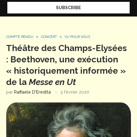
COMPTE RENDU
CONCERT
VU POUR VOUS
Théâtre des Champs-Elysées
: Beethoven, une exécution
« historiquement informée »
de la
Messe en Ut
par
Raffaele D'Eredità
3 février 2020