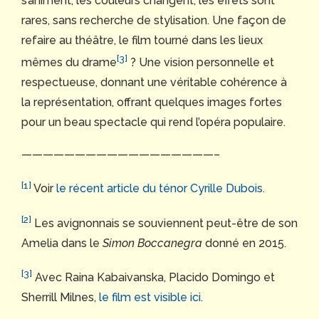
s’animent, les couleurs changent, les effets sont
rares, sans recherche de stylisation. Une façon de
refaire au théâtre, le film tourné dans les lieux
[3]
mêmes du drame
? Une vision personnelle et
respectueuse, donnant une véritable cohérence à
la représentation, offrant quelques images fortes
pour un beau spectacle qui rend l’opéra populaire.
——————————————————–
[1]
Voir
le récent article du ténor Cyrille Dubois
.
[2]
Les avignonnais se souviennent peut-être de son
Amelia dans le
Simon Boccanegra
donné en 2015.
[3]
Avec Raina Kabaivanska, Placido Domingo et
Sherrill Milnes,
le film est visible ici
.