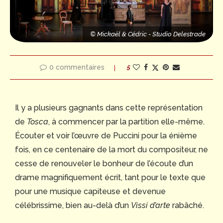
e
ickaël & Cédric - Studio Delestrade
© Mickaël & Cédric - Studio Delestrade
© Mickaël 
0 commentaires
5
Il y a plusieurs gagnants dans cette représentation
de
Tosca
, à commencer par la partition elle-même.
Écouter et voir l’œuvre de Puccini pour la énième
fois, en ce centenaire de la mort du compositeur, ne
cesse de renouveler le bonheur de l’écoute d’un
drame magnifiquement écrit, tant pour le texte que
pour une musique capiteuse et devenue
© Mickaël & Cédric - Studio Delestrade
célébrissime, bien au-delà d’un
Vissi d’arte
rabâché.