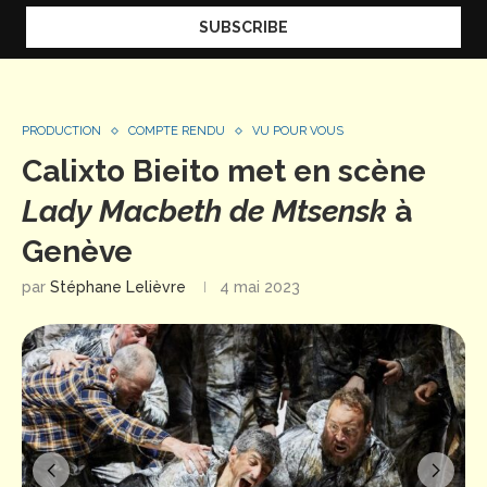
PRODUCTION
COMPTE RENDU
VU POUR VOUS
Calixto Bieito met en scène
Lady Macbeth de Mtsensk
à
Genève
par
Stéphane Lelièvre
4 mai 2023