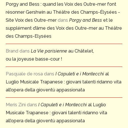
Porgy and Bess : quand les Voix des Outre-mer font
résonner Gershwin au Théâtre des Champs-Élysées -
Site Voix des Outre-mer
dans
Porgy and Bess
et le
supplément d’âme des Voix des Outre-mer au Théâtre
des Champs-Elysées
Brand
dans
La Vie parisienne
au Châtelet,
ou la joyeuse basse-cour !
Pasquale de rosa
dans
I Capuleti e i Montecchi
al
Luglio Musicale Trapanese : giovani talenti ridanno vita
all’opera della gioventù appassionata
Meris Zini
dans
I Capuleti e i Montecchi
al Luglio
Musicale Trapanese : giovani talenti ridanno vita
all’opera della gioventù appassionata