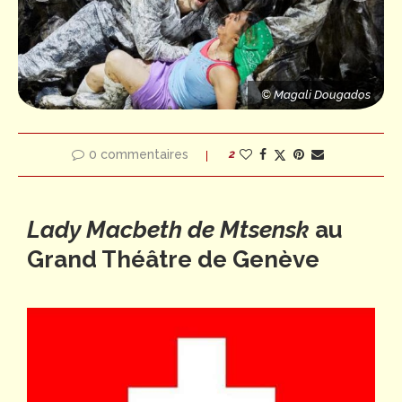
s
© Magali Dougados
© Magali Dougados
© Magali Dougados
0 commentaires
2
Lady Macbeth de Mtsensk
au
Grand Théâtre de Genève