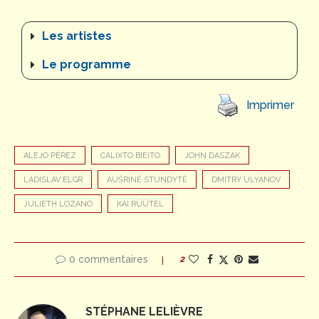
Les artistes
Le programme
Imprimer
ALEJO PÉREZ
CALIXTO BIEITO
JOHN DASZAK
LADISLAV ELGR
AUŠRINĖ STUNDYTĖ
DMITRY ULYANOV
JULIETH LOZANO
KAI RÜÜTEL
0 commentaires
2
STÉPHANE LELIÈVRE