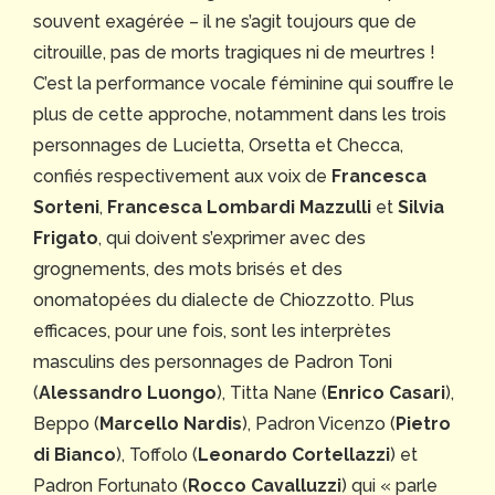
souvent exagérée – il ne s’agit toujours que de
citrouille, pas de morts tragiques ni de meurtres !
C’est la performance vocale féminine qui souffre le
plus de cette approche, notamment dans les trois
personnages de Lucietta, Orsetta et Checca,
confiés respectivement aux voix de
Francesca
Sorteni
,
Francesca Lombardi Mazzulli
et
Silvia
Frigato
, qui doivent s’exprimer avec des
grognements, des mots brisés et des
onomatopées du dialecte de Chiozzotto. Plus
efficaces, pour une fois, sont les interprètes
masculins des personnages de Padron Toni
(
Alessandro Luongo
), Titta Nane (
Enrico Casari
),
Beppo (
Marcello Nardis
), Padron Vicenzo (
Pietro
di Bianco
), Toffolo (
Leonardo Cortellazzi
) et
Padron Fortunato (
Rocco Cavalluzzi
) qui « parle