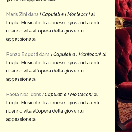
Meris Zini
dans
I Capuleti e i Montecchi
al
Luglio Musicale Trapanese : giovani talenti
ridanno vita all’opera della gioventù
appassionata
Renza Begotti
dans
I Capuleti e i Montecchi
al
Luglio Musicale Trapanese : giovani talenti
ridanno vita all’opera della gioventù
appassionata
Paola Nasi
dans
I Capuleti e i Montecchi
al
Luglio Musicale Trapanese : giovani talenti
ridanno vita all’opera della gioventù
appassionata