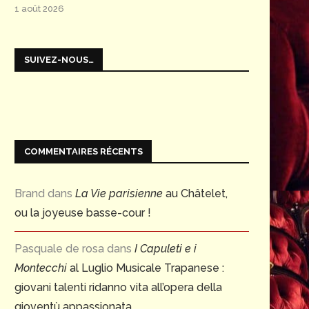
1 août 2026
SUIVEZ-NOUS…
COMMENTAIRES RÉCENTS
Brand
dans
La Vie parisienne
au Châtelet,
ou la joyeuse basse-cour !
Pasquale de rosa
dans
I Capuleti e i
Montecchi
al Luglio Musicale Trapanese :
giovani talenti ridanno vita all’opera della
gioventù appassionata