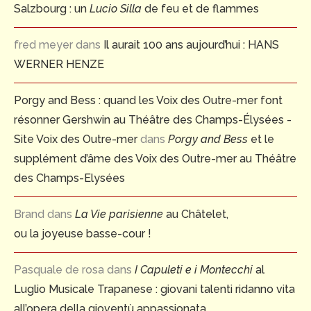
Salzbourg : un
Lucio Silla
de feu et de flammes
fred meyer
dans
Il aurait 100 ans aujourd’hui : HANS
WERNER HENZE
Porgy and Bess : quand les Voix des Outre-mer font
résonner Gershwin au Théâtre des Champs-Élysées -
Site Voix des Outre-mer
dans
Porgy and Bess
et le
supplément d’âme des Voix des Outre-mer au Théâtre
des Champs-Elysées
Brand
dans
La Vie parisienne
au Châtelet,
ou la joyeuse basse-cour !
Pasquale de rosa
dans
I Capuleti e i Montecchi
al
Luglio Musicale Trapanese : giovani talenti ridanno vita
all’opera della gioventù appassionata