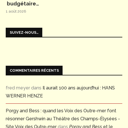
budgétaire…
1 août 2026
SUIVEZ-NOUS…
COMMENTAIRES RÉCENTS
fred meyer
dans
Il aurait 100 ans aujourd’hui : HANS
WERNER HENZE
Porgy and Bess : quand les Voix des Outre-mer font
résonner Gershwin au Théâtre des Champs-Élysées -
Site Voix des Outre-mer
dans
Porgy and Bess
et le