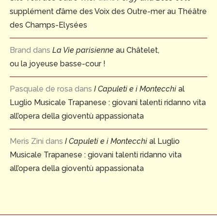
supplément d’âme des Voix des Outre-mer au Théâtre
des Champs-Elysées
Brand
dans
La Vie parisienne
au Châtelet,
ou la joyeuse basse-cour !
Pasquale de rosa
dans
I Capuleti e i Montecchi
al
Luglio Musicale Trapanese : giovani talenti ridanno vita
all’opera della gioventù appassionata
Meris Zini
dans
I Capuleti e i Montecchi
al Luglio
Musicale Trapanese : giovani talenti ridanno vita
all’opera della gioventù appassionata