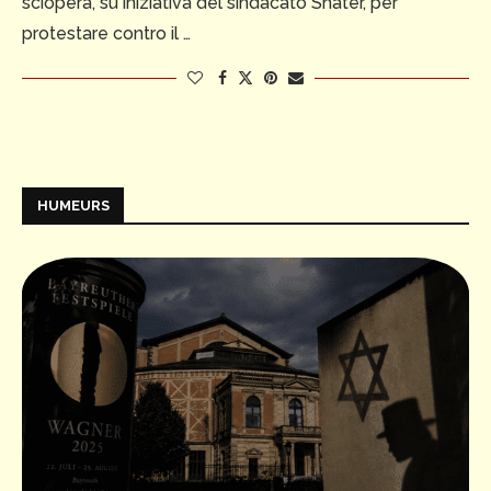
sciopera, su iniziativa del sindacato Snater, per
protestare contro il …
HUMEURS