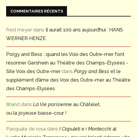
COMMENTAIRES RÉCENTS
fred meyer
dans
Il aurait 100 ans aujourd’hui : HANS
WERNER HENZE
Porgy and Bess : quand les Voix des Outre-mer font
résonner Gershwin au Théâtre des Champs-Élysées -
Site Voix des Outre-mer
dans
Porgy and Bess
et le
supplément d’âme des Voix des Outre-mer au Théâtre
des Champs-Elysées
Brand
dans
La Vie parisienne
au Châtelet,
ou la joyeuse basse-cour !
Pasquale de rosa
dans
I Capuleti e i Montecchi
al