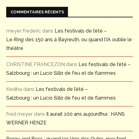
COMMENTAIRES RÉCENTS
meyer frederic
dans
Les festivals de l’été –
Le
Ring
des 150 ans à Bayreuth, ou quand l’IA oublie le
théâtre
CHRISTINE FRANCEZON
dans
Les festivals de l’été –
Salzbourg : un
Lucio Silla
de feu et de flammes
Kediha
dans
Les festivals de l’été –
Salzbourg : un
Lucio Silla
de feu et de flammes
fred meyer
dans
Il aurait 100 ans aujourd’hui : HANS
WERNER HENZE
Porgy and Bess : quand les Voix des Outre-mer font