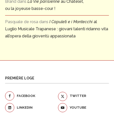
Brand
dans
La Vie parisienne
au Châtelet,
ou la joyeuse basse-cour !
Pasquale de rosa
dans
I Capuleti e i Montecchi
al
Luglio Musicale Trapanese : giovani talenti ridanno vita
all’opera della gioventù appassionata
PREMIÈRE LOGE
FACEBOOK
TWITTER
LINKEDIN
YOUTUBE