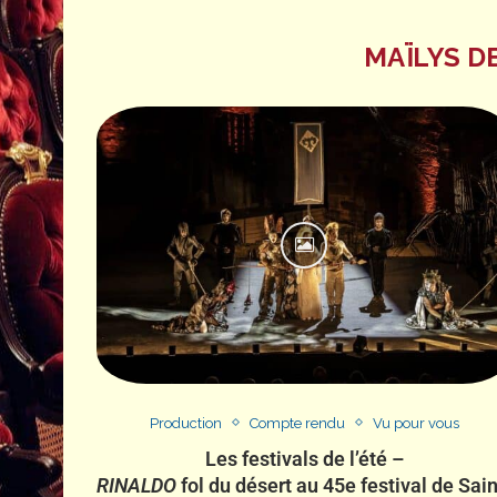
MAÏLYS D
Production
Compte rendu
Vu pour vous
Les festivals de l’été –
RINALDO
fol du désert au 45e festival de Sain