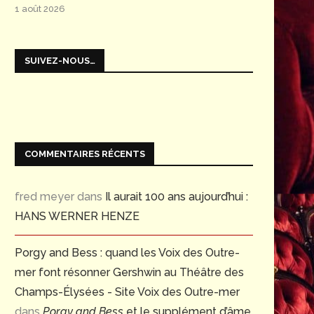
1 août 2026
SUIVEZ-NOUS…
COMMENTAIRES RÉCENTS
fred meyer
dans
Il aurait 100 ans aujourd’hui :
HANS WERNER HENZE
Porgy and Bess : quand les Voix des Outre-
mer font résonner Gershwin au Théâtre des
Champs-Élysées - Site Voix des Outre-mer
dans
Porgy and Bess
et le supplément d’âme