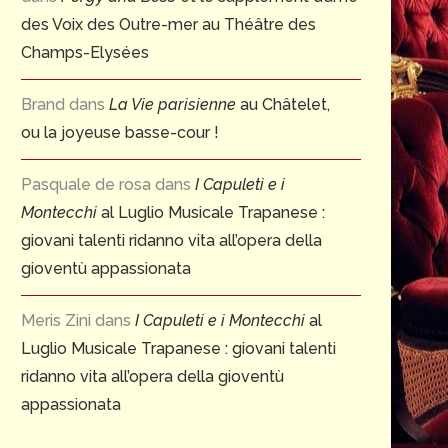
des Voix des Outre-mer au Théâtre des
Champs-Elysées
Brand
dans
La Vie parisienne
au Châtelet,
ou la joyeuse basse-cour !
Pasquale de rosa
dans
I Capuleti e i
Montecchi
al Luglio Musicale Trapanese :
giovani talenti ridanno vita all’opera della
gioventù appassionata
Meris Zini
dans
I Capuleti e i Montecchi
al
Luglio Musicale Trapanese : giovani talenti
ridanno vita all’opera della gioventù
appassionata