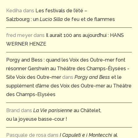
Kediha
dans
Les festivals de l’été –
Salzbourg : un
Lucio Silla
de feu et de flammes
fred meyer
dans
Il aurait 100 ans aujourd’hui : HANS
WERNER HENZE
Porgy and Bess : quand les Voix des Outre-mer font
résonner Gershwin au Théâtre des Champs-Élysées -
Site Voix des Outre-mer
dans
Porgy and Bess
et le
supplément d’âme des Voix des Outre-mer au Théâtre
des Champs-Elysées
Brand
dans
La Vie parisienne
au Châtelet,
ou la joyeuse basse-cour !
Pasquale de rosa
dans
I Capuleti e i Montecchi
al