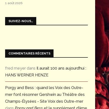
1 août 2026
SUIVEZ-NOUS…
COMMENTAIRES RÉCENTS
fred meyer
dans
Il aurait 100 ans aujourd’hui :
HANS WERNER HENZE
Porgy and Bess : quand les Voix des Outre-
mer font résonner Gershwin au Théâtre des
Champs-Élysées - Site Voix des Outre-mer
dans
Porgy and Bess
et le supplément d’âme