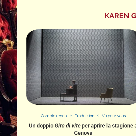
KAREN 
Compte rendu
Production
Vu pour vous
Un doppio
Giro di vite
per aprire la stagione 
Genova