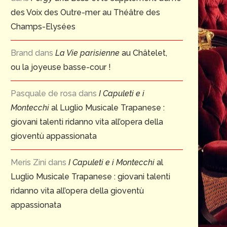
des Voix des Outre-mer au Théâtre des
Champs-Elysées
Brand
dans
La Vie parisienne
au Châtelet,
ou la joyeuse basse-cour !
Pasquale de rosa
dans
I Capuleti e i
Montecchi
al Luglio Musicale Trapanese :
giovani talenti ridanno vita all’opera della
gioventù appassionata
Meris Zini
dans
I Capuleti e i Montecchi
al
Luglio Musicale Trapanese : giovani talenti
ridanno vita all’opera della gioventù
appassionata