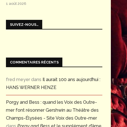
1 août 2026
SUIVEZ-NOUS…
COMMENTAIRES RÉCENTS
fred meyer
dans
Il aurait 100 ans aujourd’hui :
HANS WERNER HENZE
Porgy and Bess : quand les Voix des Outre-
mer font résonner Gershwin au Théâtre des
Champs-Élysées - Site Voix des Outre-mer
dans
Porgy and Bess
et le supplément d’âme