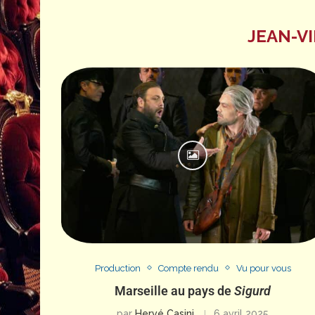
JEAN-V
Production
Compte rendu
Vu pour vous
Marseille au pays de
Sigurd
par
Hervé Casini
6 avril 2025