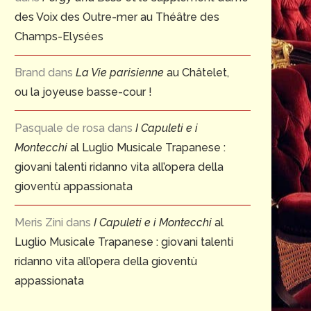
des Voix des Outre-mer au Théâtre des
Champs-Elysées
Brand
dans
La Vie parisienne
au Châtelet,
ou la joyeuse basse-cour !
Pasquale de rosa
dans
I Capuleti e i
Montecchi
al Luglio Musicale Trapanese :
giovani talenti ridanno vita all’opera della
gioventù appassionata
Meris Zini
dans
I Capuleti e i Montecchi
al
Luglio Musicale Trapanese : giovani talenti
ridanno vita all’opera della gioventù
appassionata