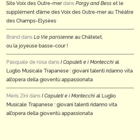
Site Voix des Outre-mer
dans
Porgy and Bess
et le
supplément d’âme des Voix des Outre-mer au Théâtre
des Champs-Elysées
Brand
dans
La Vie parisienne
au Châtelet,
ou la joyeuse basse-cour !
Pasquale de rosa
dans
I Capuleti e i Montecchi
al
Luglio Musicale Trapanese : giovani talenti ridanno vita
all’opera della gioventù appassionata
Meris Zini
dans
I Capuleti e i Montecchi
al Luglio
Musicale Trapanese : giovani talenti ridanno vita
all’opera della gioventù appassionata