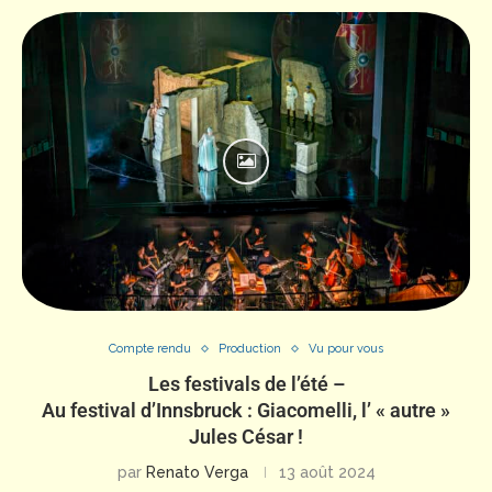
Compte rendu
Production
Vu pour vous
Les festivals de l’été –
Au festival d’Innsbruck : Giacomelli, l’ « autre »
Jules César !
par
Renato Verga
13 août 2024