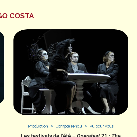
GO COSTA
Production
Compte rendu
Vu pour vous
Les festivals de l’été –
Operafest
21 :
The