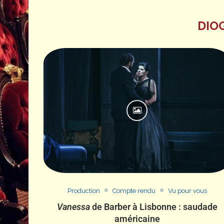
DIO
Production
Compte rendu
Vu pour vous
Vanessa
de Barber à Lisbonne : saudade
américaine