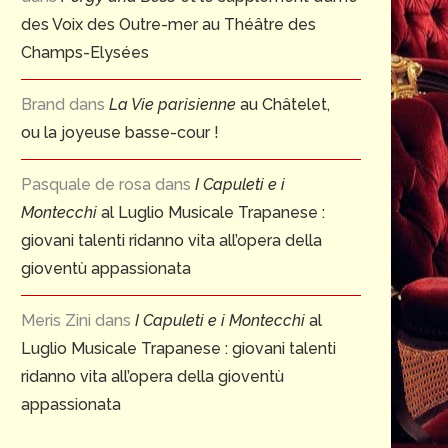
des Voix des Outre-mer au Théâtre des
Champs-Elysées
Brand
dans
La Vie parisienne
au Châtelet,
ou la joyeuse basse-cour !
Pasquale de rosa
dans
I Capuleti e i
Montecchi
al Luglio Musicale Trapanese :
giovani talenti ridanno vita all’opera della
gioventù appassionata
Meris Zini
dans
I Capuleti e i Montecchi
al
Luglio Musicale Trapanese : giovani talenti
ridanno vita all’opera della gioventù
appassionata