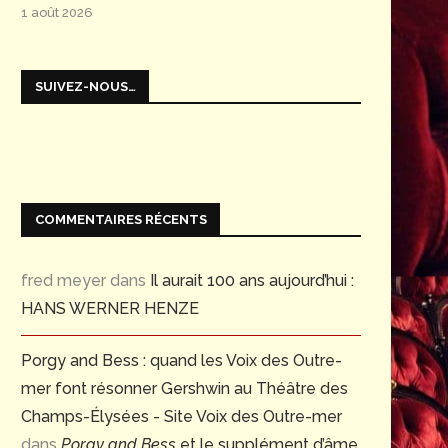
1 août 2026
SUIVEZ-NOUS…
COMMENTAIRES RÉCENTS
fred meyer
dans
Il aurait 100 ans aujourd’hui :
HANS WERNER HENZE
Porgy and Bess : quand les Voix des Outre-
mer font résonner Gershwin au Théâtre des
Champs-Élysées - Site Voix des Outre-mer
dans
Porgy and Bess
et le supplément d’âme