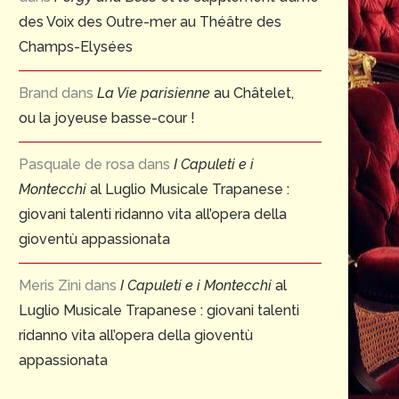
des Voix des Outre-mer au Théâtre des
Champs-Elysées
Brand
dans
La Vie parisienne
au Châtelet,
ou la joyeuse basse-cour !
Pasquale de rosa
dans
I Capuleti e i
Montecchi
al Luglio Musicale Trapanese :
giovani talenti ridanno vita all’opera della
gioventù appassionata
Meris Zini
dans
I Capuleti e i Montecchi
al
Luglio Musicale Trapanese : giovani talenti
ridanno vita all’opera della gioventù
appassionata