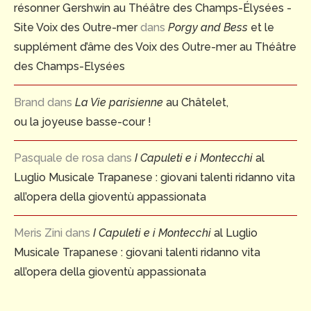
résonner Gershwin au Théâtre des Champs-Élysées -
Site Voix des Outre-mer
dans
Porgy and Bess
et le
supplément d’âme des Voix des Outre-mer au Théâtre
des Champs-Elysées
Brand
dans
La Vie parisienne
au Châtelet,
ou la joyeuse basse-cour !
Pasquale de rosa
dans
I Capuleti e i Montecchi
al
Luglio Musicale Trapanese : giovani talenti ridanno vita
all’opera della gioventù appassionata
Meris Zini
dans
I Capuleti e i Montecchi
al Luglio
Musicale Trapanese : giovani talenti ridanno vita
all’opera della gioventù appassionata