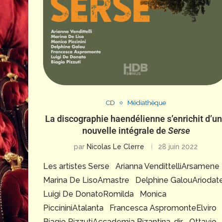
CD
Médiathèque
La discographie haendélienne s’enrichit d’u
nouvelle intégrale de
Serse
par
Nicolas Le Clerre
28 juin 2022
Les artistes Serse Arianna VendittelliArsamen
Marina De LisoAmastre Delphine GalouArioda
Luigi De DonatoRomilda Monica
PiccininiAtalanta Francesca AspromonteElvir
Biagio PizzutiAccademia Bizantina, dir. Ottavio