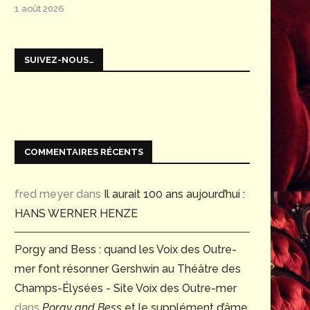
1 août 2026
SUIVEZ-NOUS…
COMMENTAIRES RÉCENTS
fred meyer
dans
Il aurait 100 ans aujourd’hui :
HANS WERNER HENZE
Porgy and Bess : quand les Voix des Outre-
mer font résonner Gershwin au Théâtre des
Champs-Élysées - Site Voix des Outre-mer
dans
Porgy and Bess
et le supplément d’âme