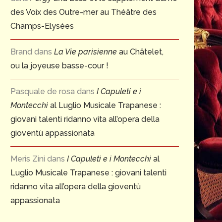
des Voix des Outre-mer au Théâtre des
Champs-Elysées
Brand
dans
La Vie parisienne
au Châtelet,
ou la joyeuse basse-cour !
Pasquale de rosa
dans
I Capuleti e i
Montecchi
al Luglio Musicale Trapanese :
giovani talenti ridanno vita all’opera della
gioventù appassionata
Meris Zini
dans
I Capuleti e i Montecchi
al
Luglio Musicale Trapanese : giovani talenti
ridanno vita all’opera della gioventù
appassionata