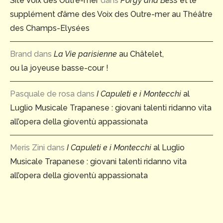
Site Voix des Outre-mer
dans
Porgy and Bess
et le
supplément d’âme des Voix des Outre-mer au Théâtre
des Champs-Elysées
Brand
dans
La Vie parisienne
au Châtelet,
ou la joyeuse basse-cour !
Pasquale de rosa
dans
I Capuleti e i Montecchi
al
Luglio Musicale Trapanese : giovani talenti ridanno vita
all’opera della gioventù appassionata
Meris Zini
dans
I Capuleti e i Montecchi
al Luglio
Musicale Trapanese : giovani talenti ridanno vita
all’opera della gioventù appassionata