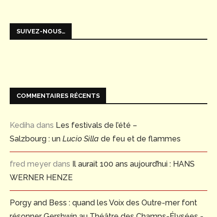
SUIVEZ-NOUS…
COMMENTAIRES RÉCENTS
Kediha
dans
Les festivals de l’été –
Salzbourg : un
Lucio Silla
de feu et de flammes
fred meyer
dans
Il aurait 100 ans aujourd’hui : HANS
WERNER HENZE
Porgy and Bess : quand les Voix des Outre-mer font
résonner Gershwin au Théâtre des Champs-Élysées -