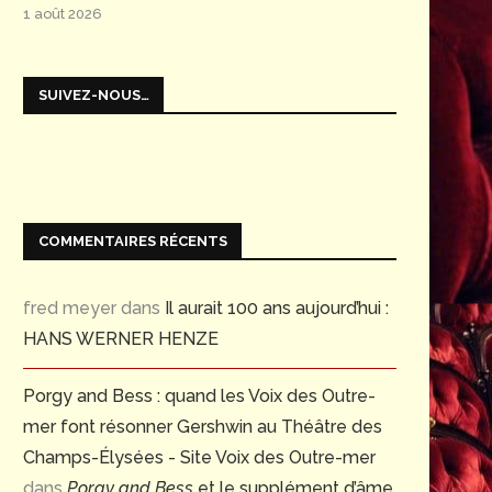
1 août 2026
SUIVEZ-NOUS…
COMMENTAIRES RÉCENTS
fred meyer
dans
Il aurait 100 ans aujourd’hui :
HANS WERNER HENZE
Porgy and Bess : quand les Voix des Outre-
mer font résonner Gershwin au Théâtre des
Champs-Élysées - Site Voix des Outre-mer
dans
Porgy and Bess
et le supplément d’âme