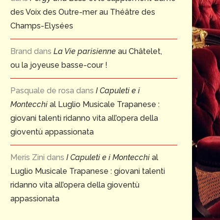
des Voix des Outre-mer au Théâtre des
Champs-Elysées
Brand
dans
La Vie parisienne
au Châtelet,
ou la joyeuse basse-cour !
Pasquale de rosa
dans
I Capuleti e i
Montecchi
al Luglio Musicale Trapanese :
giovani talenti ridanno vita all’opera della
gioventù appassionata
Meris Zini
dans
I Capuleti e i Montecchi
al
Luglio Musicale Trapanese : giovani talenti
ridanno vita all’opera della gioventù
appassionata