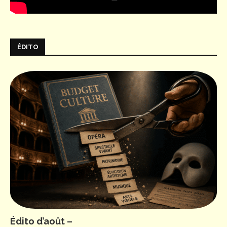
ÉDITO
Édito d’août –