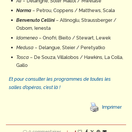
Ali –
Delanghe, Soler Mallol / Mwelase
Norma
–
Petrou, Coppens / Matthews, Scala
Benvenuto Cellini
–
Altinoglu, Straussberger /
Osborn, Ienesta
Idomeneo –
Onofri, Bieito / Stewart, Lewek
Medusa –
Delangue, Steier / Peretyatko
Tosca –
De Souza, Villalobos / Hawkins, La Colla,
Gallo
Et pour consulter les programmes de toutes les
salles d’opéras, c’est là !
Imprimer
0 commentaires
1