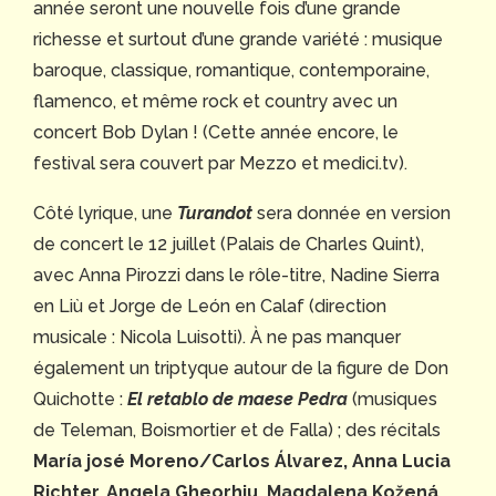
année seront une nouvelle fois d’une grande
richesse et surtout d’une grande variété : musique
baroque, classique, romantique, contemporaine,
flamenco, et même rock et country avec un
concert Bob Dylan ! (Cette année encore, le
festival sera couvert par Mezzo et medici.tv).
Côté lyrique, une
Turandot
sera donnée en version
de concert le 12 juillet (Palais de Charles Quint),
avec Anna Pirozzi dans le rôle-titre, Nadine Sierra
en Liù et Jorge de León en Calaf (direction
musicale : Nicola Luisotti). À ne pas manquer
également un triptyque autour de la figure de Don
Quichotte :
El retablo de maese Pedra
(musiques
de Teleman, Boismortier et de Falla) ; des récitals
Mar
ía josé Moreno/Carlos
Álvarez, Anna Lucia
Richter, Angela Gheorhiu, Magdalena Ko
žen
á,