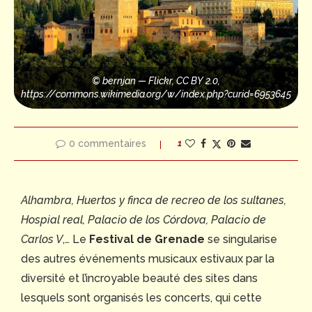
© bernjan — Flickr, CC BY 2.0,
https://commons.wikimedia.org/w/index.php?curid=6953645
0 commentaires
1
Alhambra
, Huertos y finca de recreo de los sultanes,
Hospial real, Palacio de los C
órdova, Palacio de
Carlos V
,… Le
Festival de Grenade
se singularise
des autres événements musicaux estivaux par la
diversité et l’incroyable beauté des sites dans
lesquels sont organisés les concerts, qui cette