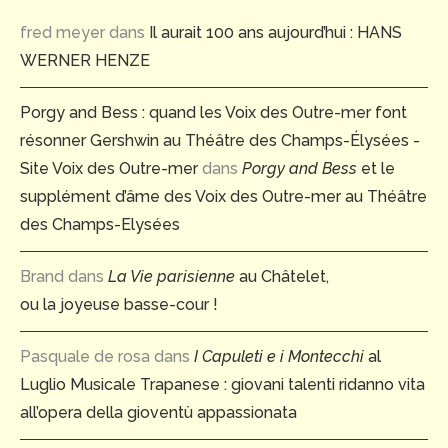
fred meyer
dans
Il aurait 100 ans aujourd’hui : HANS
WERNER HENZE
Porgy and Bess : quand les Voix des Outre-mer font
résonner Gershwin au Théâtre des Champs-Élysées -
Site Voix des Outre-mer
dans
Porgy and Bess
et le
supplément d’âme des Voix des Outre-mer au Théâtre
des Champs-Elysées
Brand
dans
La Vie parisienne
au Châtelet,
ou la joyeuse basse-cour !
Pasquale de rosa
dans
I Capuleti e i Montecchi
al
Luglio Musicale Trapanese : giovani talenti ridanno vita
all’opera della gioventù appassionata