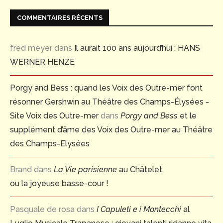
COMMENTAIRES RÉCENTS
fred meyer
dans
Il aurait 100 ans aujourd’hui : HANS
WERNER HENZE
Porgy and Bess : quand les Voix des Outre-mer font
résonner Gershwin au Théâtre des Champs-Élysées -
Site Voix des Outre-mer
dans
Porgy and Bess
et le
supplément d’âme des Voix des Outre-mer au Théâtre
des Champs-Elysées
Brand
dans
La Vie parisienne
au Châtelet,
ou la joyeuse basse-cour !
Pasquale de rosa
dans
I Capuleti e i Montecchi
al