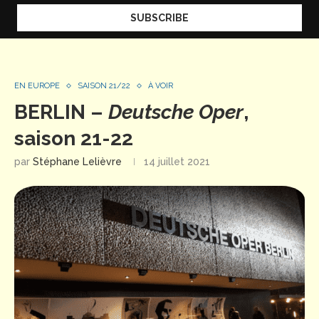
EN EUROPE
SAISON 21/22
À VOIR
BERLIN –
Deutsche Oper
,
saison 21-22
par
Stéphane Lelièvre
14 juillet 2021