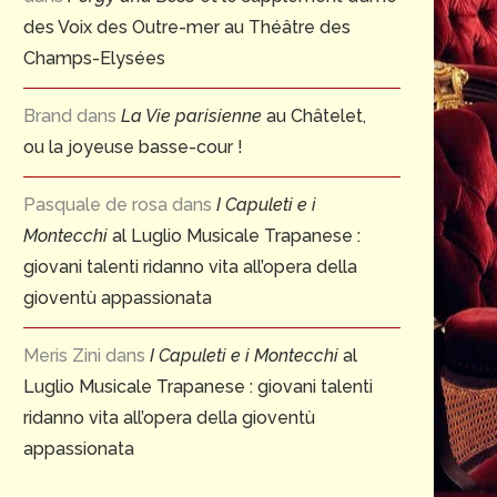
des Voix des Outre-mer au Théâtre des
Champs-Elysées
Brand
dans
La Vie parisienne
au Châtelet,
ou la joyeuse basse-cour !
Pasquale de rosa
dans
I Capuleti e i
Montecchi
al Luglio Musicale Trapanese :
giovani talenti ridanno vita all’opera della
gioventù appassionata
Meris Zini
dans
I Capuleti e i Montecchi
al
Luglio Musicale Trapanese : giovani talenti
ridanno vita all’opera della gioventù
appassionata