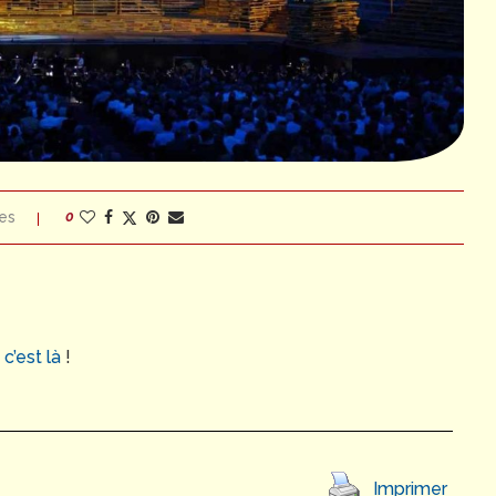
es
0
,
c’est là
!
Imprimer