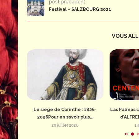
post précédent
Festival – SALZBOURG 2021
VOUS ALLE
: 1826-
Le siège de Corinthe : 1826-
Las Palmas c
us...
2026Pour en savoir plus...
d’ALFRE
20 juillet 2026
14