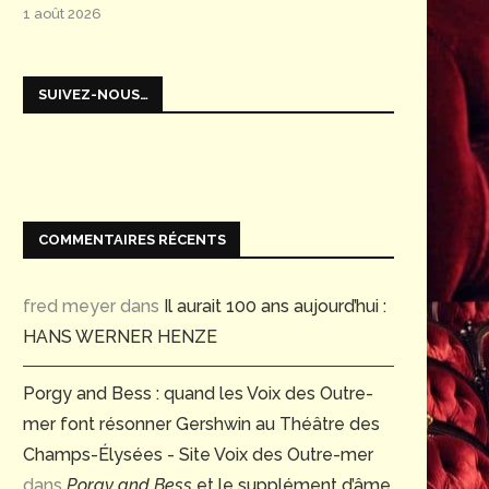
1 août 2026
SUIVEZ-NOUS…
COMMENTAIRES RÉCENTS
fred meyer
dans
Il aurait 100 ans aujourd’hui :
HANS WERNER HENZE
Le siège de Corinthe : 1826-
OPERAFEST 2026 – CENT
Porgy and Bess : quand les Voix des Outre-
2026Pour en savoir...
DE TURANDOT &
mer font résonner Gershwin au Théâtre des
VARIATIONS ENIGMATIQUE
13 juillet 2026
Champs-Élysées - Site Voix des Outre-mer
1 juillet 2026
dans
Porgy and Bess
et le supplément d’âme