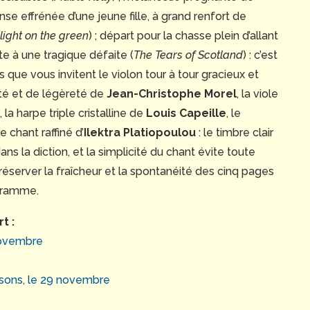
nse effrénée d’une jeune fille, à grand renfort de
ight on the green
) ; départ pour la chasse plein d’allant
ite à une tragique défaite (
The
Tears of Scotland
) : c’est
 que vous invitent le violon tour à tour gracieux et
reté et de légèreté de
Jean-Christophe Morel
, la viole
, la harpe triple cristalline de
Louis Capeille
, le
e chant raffiné d’
Ilektra Platiopoulou
: le timbre clair
s la diction, et la simplicité du chant évite toute
réserver la fraîcheur et la spontanéité des cinq pages
ogramme.
t :
novembre
e
isons, le 29 novembre