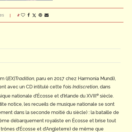
es
2
um (
[EX]Tradition
, paru en 2017 chez Harmonia Mundi),
ent avec un CD intitulé cette fois
Indiscretion
, dans
e
sique nationale d’Écosse et d’Irlande du XVIII
siècle.
te notice, les recueils de musique nationale se sont
ement dans la seconde moitié du siècle) : la bataille de
ième débarquement royaliste en Écosse et brise tout
les trônes d’Écosse et d’Angleterre) de même que