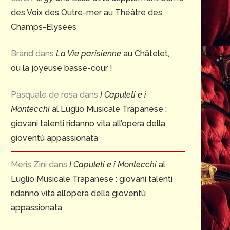
des Voix des Outre-mer au Théâtre des
Champs-Elysées
Brand
dans
La Vie parisienne
au Châtelet,
ou la joyeuse basse-cour !
Pasquale de rosa
dans
I Capuleti e i
Montecchi
al Luglio Musicale Trapanese :
giovani talenti ridanno vita all’opera della
gioventù appassionata
Meris Zini
dans
I Capuleti e i Montecchi
al
Luglio Musicale Trapanese : giovani talenti
ridanno vita all’opera della gioventù
appassionata