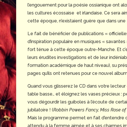
l’engouement pour la poésie ossianique ont alor
les cultures écossaise et irlandaise. Ce sera ain
cette époque, n’existaient guère que dans une t
Le fait de bénéficier de publications « officie
d’inspiration populaire en musiques « savantes »
fort ténue à cette époque outre-Manche. Et c’es
leurs érudites investigations et de leur indéniab
formation académique de haut niveau), su préser
pages qu’ils ont retenues pour ce nouvel album
Quand vous glisserez le CD dans votre lecteur d
table basse… et éloignez les vases précieux : 
vous dégourdir les guiboles à l’écoute de cert
jubilatoire ! (
Robbin Powers Fancy, Miss Rose of T
Mais le programme permet en fait d’entendre 
attendu à la femme aimée et à ses charmes irré