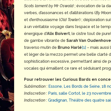
Scots lament by Mr Oswald
; évocation de la da
verbes, d’assonances et d’allitérations (
By Moonl
et d’enthousiasme (
Old Towler
) ; déploration su
à un véritable voyage dans l’espace et le temps
énergique d’
Alix Boivert
, le cistre tout de pu
de gambe vibrante de
Sarah Van Oudenhove
traverso mutin de
Bruno Harlé
[1]
– mais aussi l
et léger de la mezzo permet une belle clarté dan
sophistication excessive, permettant ainsi de p
vocales qui émaillent ce rare et séduisant pr
Pour retrouver les Curious Bards en concer
Sublimation
:
Essone, Les Bords de Seine, 18 
Indiscretion
:
Paris, salle Cortot, le 23 novembr
Indiscretion
:
Gradignan, Théâtre des quatre sa