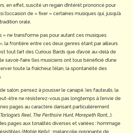
s, en effet, suscité un regain d’intérêt prononcé pour
si l’occasion de « fixer » certaines musiques qui, jusqu’à
radition orale.
lles » ne transforme pas pour autant ces musiques
, la frontière entre ces deux genres étant par ailleurs
t tout l’art des Curious Bards que d’avoir, au-delà de
le savoir-faire (les musiciens ont tous bénéficié d’une
ver toute la fraîcheur, l’élan, la spontanéité des
.
e salon, pensez à pousser le canapé, les fauteuils, la
peut-être ne résisterez-vous pas longtemps à l’envie de
aines pages au caractère dansant particulièrement
arlogie’s Reel, The Perthsire Hunt, Morepeth Rant
,…).
des pages aux tonalités diverses et variées : hommage
sistibles (
Mable Kelly
) ; mélancolie prégnante de