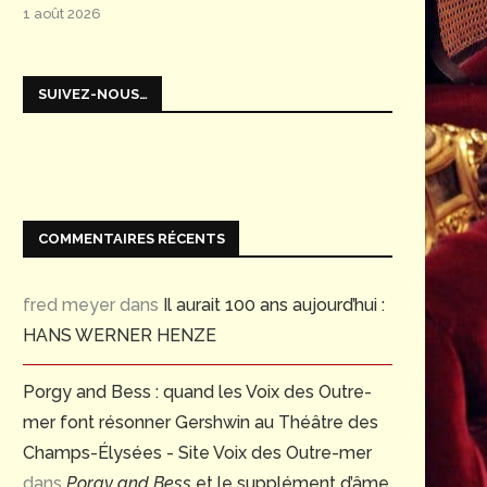
1 août 2026
SUIVEZ-NOUS…
COMMENTAIRES RÉCENTS
fred meyer
dans
Il aurait 100 ans aujourd’hui :
HANS WERNER HENZE
Porgy and Bess : quand les Voix des Outre-
mer font résonner Gershwin au Théâtre des
Champs-Élysées - Site Voix des Outre-mer
dans
Porgy and Bess
et le supplément d’âme