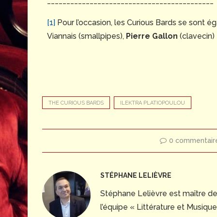
___________________________________________
[1]
Pour l’occasion, les Curious Bards se sont é
Viannais (smallpipes),
Pierre Gallon
(clavecin)
THE CURIOUS BARDS
ILEKTRA PLATIOPOULOU
0 commentair
STÉPHANE LELIÈVRE
Stéphane Lelièvre est maître d
l’équipe « Littérature et Musiq