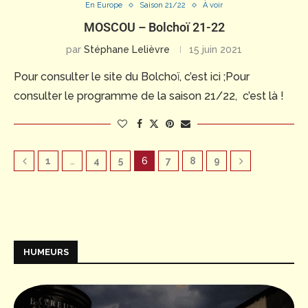
En Europe
Saison 21/22
À voir
MOSCOU – Bolchoï 21-22
par
Stéphane Lelièvre
15 juin 2021
Pour consulter le site du Bolchoï, c’est ici ;Pour
consulter le programme de la saison 21/22, c’est là !
1
…
4
5
6
7
8
9
HUMEURS