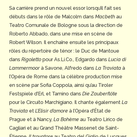
Sa carrière prend un nouvel essor lorsqu’il fait ses
débuts dans le rôle de Malcolm dans
Macbeth
au
Teatro Comunale de Bologne sous la direction de
Roberto Abbado, dans une mise en scène de
Robert Wilson. Il enchaîne ensuite les principaux
rôles du répertoire de ténor : le Duc de Mantoue
dans
Rigoletto
pour As.Li.Co., Edgardo dans
Lucia di
Lammermoor
à Savone, Alfredo dans
La Traviata
à
l’Opéra de Rome dans la célèbre production mise
en scène par Sofia Coppola, ainsi qu’au Tiroler
Festspiele d’Erl, et Tamino dans
Die Zauberflöte
pour le Circuito Marchigiano. Il chante également
La
Traviata
et
L’Elisir d’amore
à l’Opéra d’État de
Prague et à Nancy,
La Bohème
au Teatro Lirico de
Cagliari et au Grand Théâtre Massenet de Saint-
Étienne,
Il trovatore
au Teatro del Giglio de Lucques