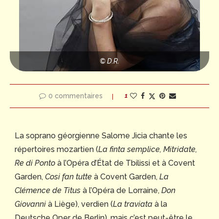
© D.R.
0 commentaires
1
La soprano géorgienne Salome Jicia chante les
répertoires mozartien (
La finta semplice, Mitridate,
Re di Ponto
à l’Opéra d’État de Tbilissi et à Covent
Garden,
Cosi fan tutte
à Covent Garden,
La
Clémence de Titus
à l’Opéra de Lorraine,
Don
Giovanni
à Liège), verdien (
La traviata
à la
Deutsche Oper de Berlin), mais c’est peut-être le