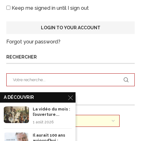
Keep me signed in until I sign out
Forgot your password?
RECHERCHER
A DÉCOUVRIR
ARCHIVES
La vidéo du mois :
l’ouverture...
1 août 2026
Il aurait 100 ans
aujourd’hui :...