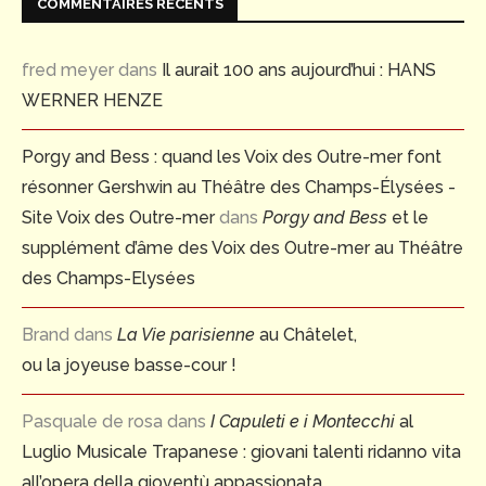
COMMENTAIRES RÉCENTS
fred meyer
dans
Il aurait 100 ans aujourd’hui : HANS
WERNER HENZE
Porgy and Bess : quand les Voix des Outre-mer font
résonner Gershwin au Théâtre des Champs-Élysées -
Site Voix des Outre-mer
dans
Porgy and Bess
et le
supplément d’âme des Voix des Outre-mer au Théâtre
des Champs-Elysées
Brand
dans
La Vie parisienne
au Châtelet,
ou la joyeuse basse-cour !
Pasquale de rosa
dans
I Capuleti e i Montecchi
al
Luglio Musicale Trapanese : giovani talenti ridanno vita
all’opera della gioventù appassionata