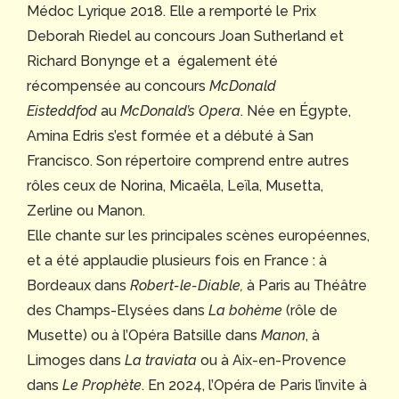
Médoc Lyrique 2018. Elle a remporté le Prix
Deborah Riedel au concours Joan Sutherland et
Richard Bonynge et a également été
récompensée au concours
McDonald
Eisteddfod
au
McDonald’s Opera
. Née en Égypte,
Amina Edris s’est formée et a débuté à San
Francisco. Son répertoire comprend entre autres
rôles ceux de Norina, Micaëla, Leïla, Musetta,
Zerline ou Manon.
Elle chante sur les principales scènes européennes,
et a été applaudie plusieurs fois en France : à
Bordeaux dans
Robert-le-Diable,
à Paris au Théâtre
des Champs-Elysées dans
La bohème
(rôle de
Musette) ou à l’Opéra Batsille dans
Manon
, à
Limoges dans
La traviata
ou à Aix-en-Provence
dans
Le Prophète
. En 2024, l’Opéra de Paris l’invite à