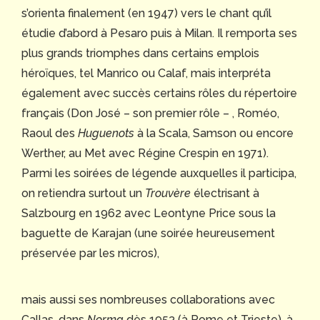
s’orienta finalement (en 1947) vers le chant qu’il
étudie d’abord à Pesaro puis à Milan.
Il remporta ses
plus grands triomphes dans certains emplois
héroïques, tel Manrico ou Calaf, mais interpréta
également avec succès certains rôles du répertoire
français (Don José – son premier rôle – , Roméo,
Raoul des
Huguenots
à la Scala, Samson ou encore
Werther, au Met avec Régine Crespin en 1971).
Parmi les soirées de légende auxquelles il participa,
on retiendra surtout un
Trouvère
électrisant à
Salzbourg en 1962 avec Leontyne Price sous la
baguette de Karajan (une soirée heureusement
préservée par les micros),
mais aussi ses nombreuses collaborations avec
Callas, dans
Norma
dès 1953 (à Rome et Trieste), à