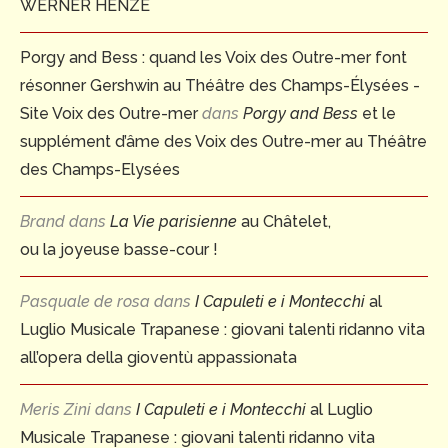
WERNER HENZE
Porgy and Bess : quand les Voix des Outre-mer font
résonner Gershwin au Théâtre des Champs-Élysées -
Site Voix des Outre-mer
dans
Porgy and Bess
et le
supplément d’âme des Voix des Outre-mer au Théâtre
des Champs-Elysées
Brand
dans
La Vie parisienne
au Châtelet,
ou la joyeuse basse-cour !
Pasquale de rosa
dans
I Capuleti e i Montecchi
al
Luglio Musicale Trapanese : giovani talenti ridanno vita
all’opera della gioventù appassionata
Meris Zini
dans
I Capuleti e i Montecchi
al Luglio
Musicale Trapanese : giovani talenti ridanno vita